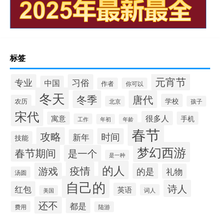
标签
元宵节
专业
习俗
中国
作者
你可以
冬天
冬季
唐代
学校
农历
北京
孩子
宋代
很多人
寓意
手机
工作
年初
年龄
春节
攻略
时间
新年
技能
梦幻西游
春节期间
是一个
是一种
的人
疫情
游戏
的是
礼物
汤圆
自己的
诗人
红包
英语
词人
美国
还不
都是
费用
陆游