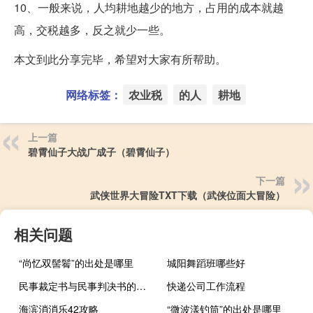
10、一般来说，人均耕地越少的地方，占用的成本就越
高，交税越多，反之就少一些。
本文到此分享完毕，希望对大家有所帮助。
网络标签：
农业税
的人
耕地
上一篇
碧霄仙子大战广成子（碧霄仙子）
下一篇
武侠世界大冒险TXT下载（武侠位面大冒险）
相关问题
“尚忆双髻鬌”的出处是哪里
城阳舞蹈班哪些好
民事裁定书与民事判决书的区别是什么（民事裁定书与民事判决书的区别）
快递公司工作流程
海滨消消乐42攻略
“微波漾钓筒”的出处是哪里