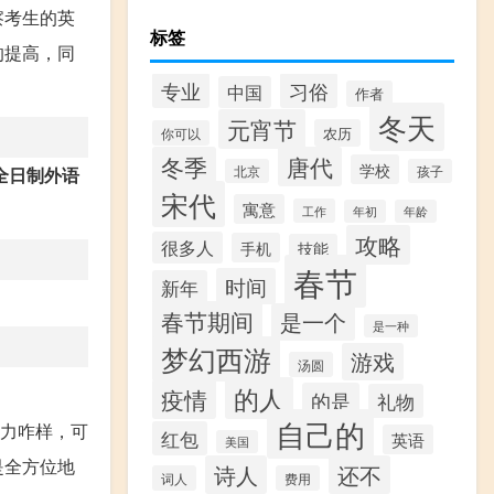
察考生的英
标签
的提高，同
专业
习俗
中国
作者
冬天
元宵节
农历
你可以
冬季
唐代
学校
北京
孩子
全日制外语
宋代
寓意
工作
年初
年龄
攻略
很多人
手机
技能
春节
时间
新年
春节期间
是一个
是一种
梦幻西游
游戏
汤圆
的人
疫情
的是
礼物
自己的
能力咋样，可
红包
英语
美国
是全方位地
诗人
还不
词人
费用