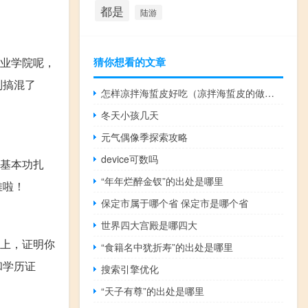
都是
陆游
猜你想看的文章
职业学院呢，
别搞混了
怎样凉拌海蜇皮好吃（凉拌海蜇皮的做法）
冬天小孩几天
元气偶像季探索攻略
device可数吗
时基本功扎
“年年烂醉金钗”的出处是哪里
难啦！
保定市属于哪个省 保定市是哪个省
世界四大宫殿是哪四大
带上，证明你
“食籍名中犹折寿”的出处是哪里
和学历证
搜索引擎优化
“天子有尊”的出处是哪里