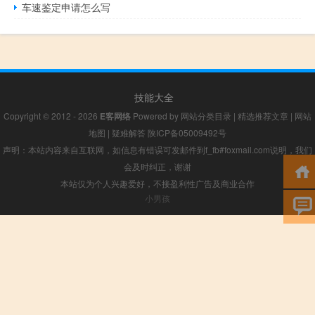
车速鉴定申请怎么写
技能大全
Copyright © 2012 - 2026
E客网络
Powered by
网站分类目录
|
精选推荐文章
|
网站
地图
|
疑难解答
陕ICP备05009492号
声明：本站内容来自互联网，如信息有错误可发邮件到f_fb#foxmail.com说明，我们
会及时纠正，谢谢
本站仅为个人兴趣爱好，不接盈利性广告及商业合作
小男孩