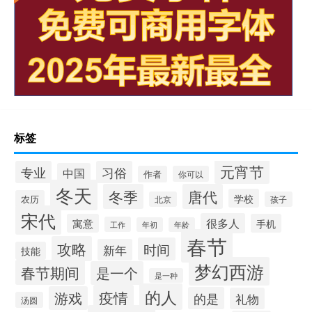
标签
元宵节
专业
习俗
中国
作者
你可以
冬天
冬季
唐代
学校
农历
北京
孩子
宋代
很多人
寓意
手机
工作
年初
年龄
春节
攻略
时间
新年
技能
梦幻西游
春节期间
是一个
是一种
的人
疫情
游戏
的是
礼物
汤圆