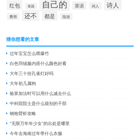
自己的
诗人
红包
英语
词人
美国
还不
都是
费用
陆游
猜你想看的文章
过年宝宝怎么喂爆竹
白色羽绒服内搭什么颜色好看
大年三十挂孔雀灯好吗
大年初几属狗
验算加法时可以用什么减去什么
中科院院士是什么级别的干部
钢炮臂虾攻略
“无限万年年少女”的出处是哪里
今年去海南过年带什么衣服