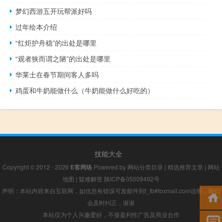
梦幻西游五开玩帮派好吗
过年绘本介绍
“红炬护舟稳”的出处是哪里
“观者狭而谓之陋”的出处是哪里
华莱士在春节期间客人多吗
鸡蛋和牛奶能做什么（牛奶能做什么好吃的）
技能大全
Copyright © 2012 - 2026
E客网络
Powered by
网站分类目录
|
精选推荐文章
|
网站
地图
|
疑难解答
陕ICP备05009492号
声明：本站内容来自互联网，如信息有错误可发邮件到f_fb#foxmail.com说明，我们
会及时纠正，谢谢
本站仅为个人兴趣爱好，不接盈利性广告及商业合作