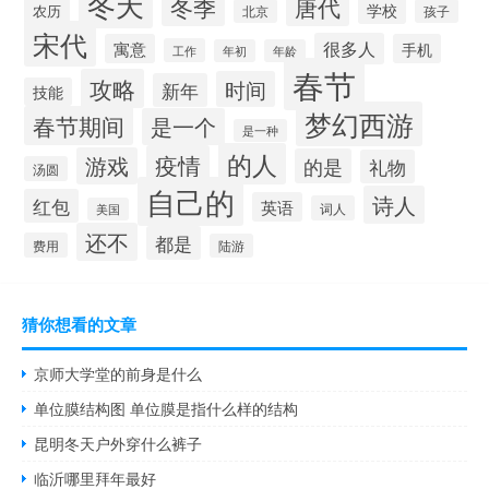
冬天
冬季
唐代
学校
农历
北京
孩子
宋代
很多人
寓意
手机
工作
年初
年龄
春节
攻略
时间
新年
技能
梦幻西游
春节期间
是一个
是一种
的人
疫情
游戏
的是
礼物
汤圆
自己的
诗人
红包
英语
词人
美国
还不
都是
费用
陆游
猜你想看的文章
京师大学堂的前身是什么
单位膜结构图 单位膜是指什么样的结构
昆明冬天户外穿什么裤子
临沂哪里拜年最好