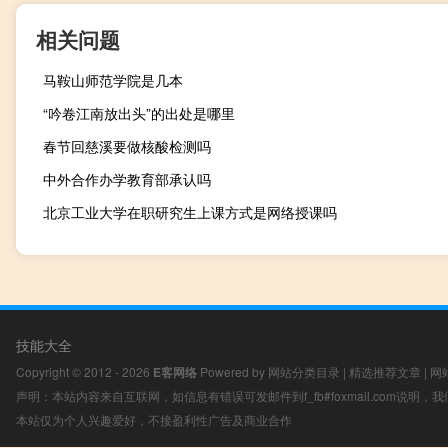
相关问题
马鞍山师范学院是几本
“吟卷江南放出头”的出处是哪里
春节回慈溪要做核酸检测吗
中外合作办学教育部承认吗
北京工业大学在职研究生上课方式是网络授课吗
技能大全
Copyright © 2012 - 2026
E客网络
Powered by
网站分类目录
|
精选推荐文章
|
网
声明：本站内容来自互联网，如信息有错误可发邮件到f_fb#foxmail.com说明
本站仅为个人兴趣爱好，不接盈利性广告及商业合作