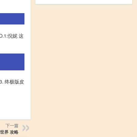
1:倪妮 这
. 终极版皮
下一篇
世界 攻略