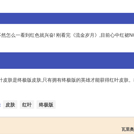
然怎么一看到红色就兴奋! 刚看完《流金岁月》,目前心中红裙NO.
而红叶皮肤是终极版皮肤,只有拥有终极版的英雄才能获得红叶皮肤。3
：
皮肤
红叶
终极版
瓦里奥