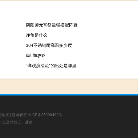
阴阳师元宵祭最强搭配阵容
净角是什么
304不锈钢耐高温多少度
ios ff6攻略
“详观演法流”的出处是哪里
站地图
|
疑难解答
陕ICP备05009492号
，我们会及时纠正，谢谢