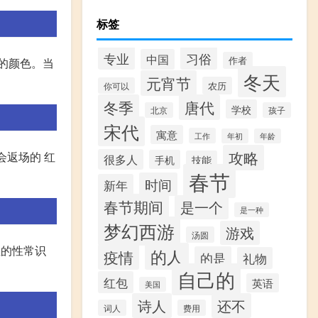
标签
专业
习俗
中国
作者
的颜色。当
冬天
元宵节
农历
你可以
冬季
唐代
学校
北京
孩子
宋代
寓意
工作
年初
年龄
攻略
会返场的 红
很多人
手机
技能
春节
时间
新年
春节期间
是一个
是一种
梦幻西游
游戏
汤圆
性的性常识
的人
疫情
的是
礼物
自己的
红包
英语
美国
诗人
还不
词人
费用