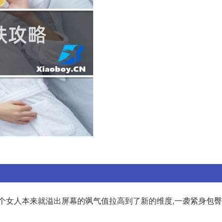
这个女人本来就溢出屏幕的飒气值拉高到了新的维度,一袭紧身包