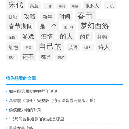
宋代
很多人
寓意
手机
工作
年初
年龄
春节
攻略
时间
新年
技能
梦幻西游
春节期间
是一个
是一种
的人
疫情
游戏
的是
礼物
汤圆
自己的
诗人
红包
英语
词人
美国
还不
都是
费用
陆游
猜你想看的文章
如何跟男朋友妈妈拜年说说
温碧霞《惊变》完整版（惊变温碧霞完整版西瓜）
偿债能力弱的对策
“书局闻曾拟道原”的出处是哪里
弓箭女皇攻略