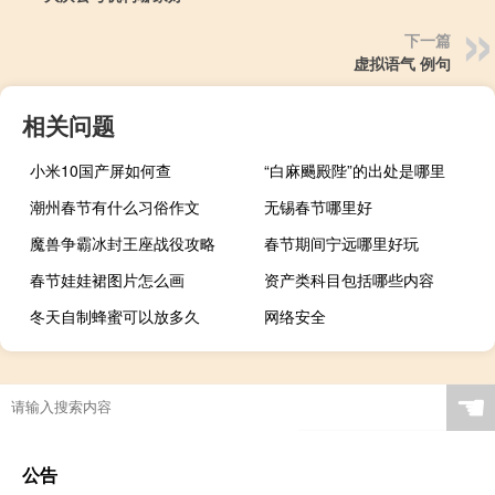
下一篇
虚拟语气 例句
相关问题
小米10国产屏如何查
“白麻颺殿陛”的出处是哪里
潮州春节有什么习俗作文
无锡春节哪里好
魔兽争霸冰封王座战役攻略
春节期间宁远哪里好玩
春节娃娃裙图片怎么画
资产类科目包括哪些内容
冬天自制蜂蜜可以放多久
网络安全
☚
公告