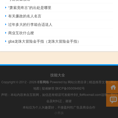
“萧索竟终古”的出处是哪里
有关廉政的名人名言
过年多大的行李箱合适送人
商业互吹什么梗
gba龙珠大冒险金手指（龙珠大冒险金手指）
技能大全
Copyright © 2012 - 2026
E客网络
Powered by
网站分类目录
|
精选推荐文章
|
网站
地图
|
疑难解答
陕ICP备05009492号
声明：本站内容来自互联网，如信息有错误可发邮件到f_fb#foxmail.com说明，我们
会及时纠正，谢谢
本站仅为个人兴趣爱好，不接盈利性广告及商业合作
小男孩