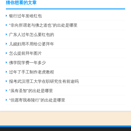
猜你想看的文章
银行过年发啥红包
“非向所谓老与佛之道也”的出处是哪里
广东人过年怎么要红包的
儿媳妇用不用给公婆拜年
怎么提前拜年图片
佛学院学费一年多少
过年了手工制作老虎教程
报考武汉理工大学在职研究生有前途吗
“虽有圣智”的出处是哪里
“但愿寄我舂陵行”的出处是哪里