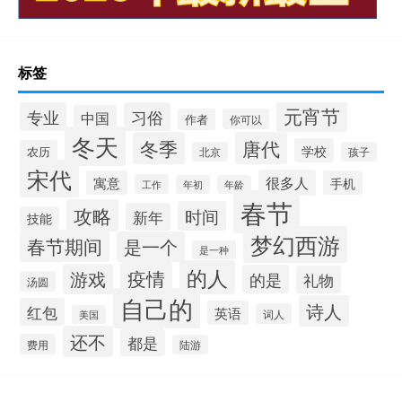
标签
元宵节
专业
习俗
中国
作者
你可以
冬天
冬季
唐代
学校
农历
北京
孩子
宋代
很多人
寓意
手机
工作
年初
年龄
春节
攻略
时间
新年
技能
梦幻西游
春节期间
是一个
是一种
的人
疫情
游戏
的是
礼物
汤圆
自己的
诗人
红包
英语
词人
美国
还不
都是
费用
陆游