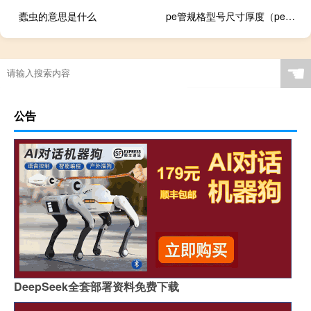
蠹虫的意思是什么
pe管规格型号尺寸厚度（pe管规格型号尺寸表）
☚
公告
DeepSeek全套部署资料免费下载