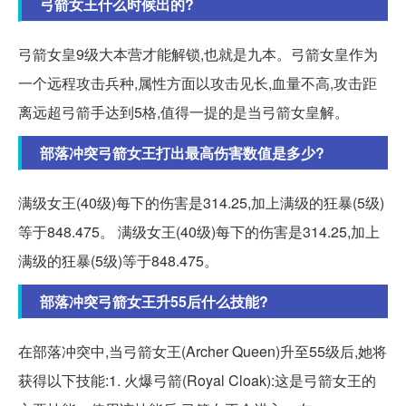
弓箭女王什么时候出的?
弓箭女皇9级大本营才能解锁,也就是九本。弓箭女皇作为
一个远程攻击兵种,属性方面以攻击见长,血量不高,攻击距
离远超弓箭手达到5格,值得一提的是当弓箭女皇解。
部落冲突弓箭女王打出最高伤害数值是多少?
满级女王(40级)每下的伤害是314.25,加上满级的狂暴(5级)
等于848.475。 满级女王(40级)每下的伤害是314.25,加上
满级的狂暴(5级)等于848.475。
部落冲突弓箭女王升55后什么技能?
在部落冲突中,当弓箭女王(Archer Queen)升至55级后,她将
获得以下技能:1. 火爆弓箭(Royal Cloak):这是弓箭女王的