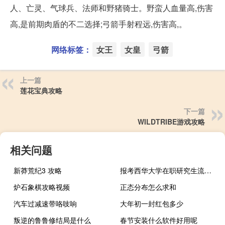
人、亡灵、气球兵、法师和野猪骑士。野蛮人血量高,伤害
高,是前期肉盾的不二选择;弓箭手射程远,伤害高,。
网络标签：
女王
女皇
弓箭
上一篇
莲花宝典攻略
下一篇
WILDTRIBE游戏攻略
相关问题
新莽荒纪3 攻略
报考西华大学在职研究生流程如何报考
炉石象棋攻略视频
正态分布怎么求和
汽车过减速带咯吱响
大年初一封红包多少
叛逆的鲁鲁修结局是什么
春节安装什么软件好用呢