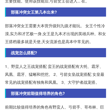
主要技能。使用该技能后,弓箭女王会进入... 在。
部落冲突女王第几本出来?
部落冲突女王需要大本营升级到九级才能玩。 女王个性冷
漠,实力和才艺极一身,女王是九本才出现的英雄兵种。和女
王搭档最多就是天使,天女流派也是高本中常见的。
战宠怎么搭配?
1、野蛮人之王战宠搭配 蛮王的战宠搭配有大牦、霜牙、
凤凰、霜牙、猛蜥和挖挖。 2、弓箭女皇战宠搭配 女皇最
常见的战宠搭配有独角和凤凰。 3、大守护者战宠搭。
部落冲突前期值得培养的角色?
前期比较值得培养的角色有野蛮人、弓箭手、哥布林、巨