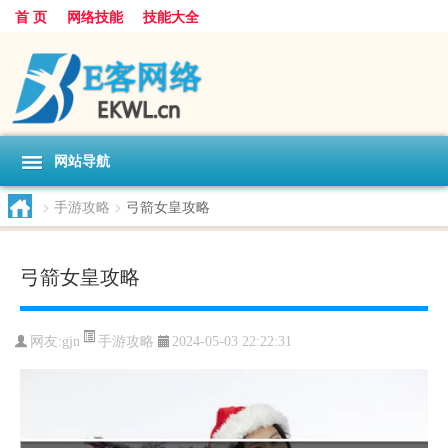
首 页
网络技能
技能大全
网站导航
>
手游攻略
>
弓箭女皇攻略
弓箭女皇攻略
手游攻略
网友:
gjn
2024-05-03 22:22:31