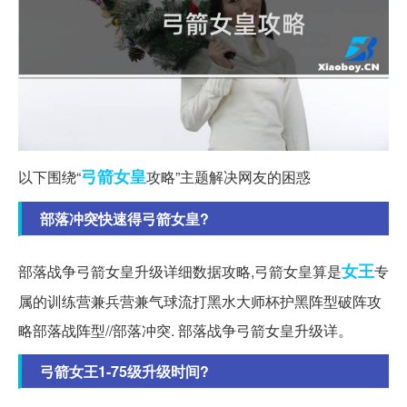
弓箭
女皇
以下围绕“
攻略”主题解决网友的困惑
部落冲突快速得弓箭女皇?
女王
部落战争弓箭女皇升级详细数据攻略,弓箭女皇算是
专
属的训练营兼兵营兼气球流打黑水大师杯护黑阵型破阵攻
略部落战阵型//部落冲突. 部落战争弓箭女皇升级详。
弓箭女王1-75级升级时间?