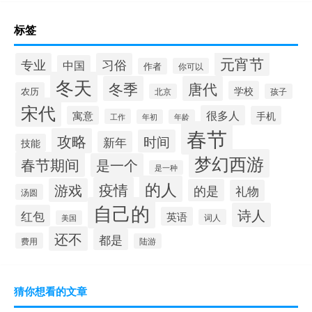
标签
元宵节
专业
习俗
中国
作者
你可以
冬天
冬季
唐代
学校
农历
北京
孩子
宋代
很多人
寓意
手机
工作
年初
年龄
春节
攻略
时间
新年
技能
梦幻西游
春节期间
是一个
是一种
的人
疫情
游戏
的是
礼物
汤圆
自己的
诗人
红包
英语
词人
美国
还不
都是
费用
陆游
猜你想看的文章