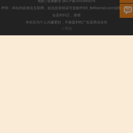
地图
|
疑难解答
陕ICP备05009492号
声明：本站内容来自互联网，如信息有错误可发邮件到f_fb#foxmail.com说明，我们
会及时纠正，谢谢
本站仅为个人兴趣爱好，不接盈利性广告及商业合作
小男孩