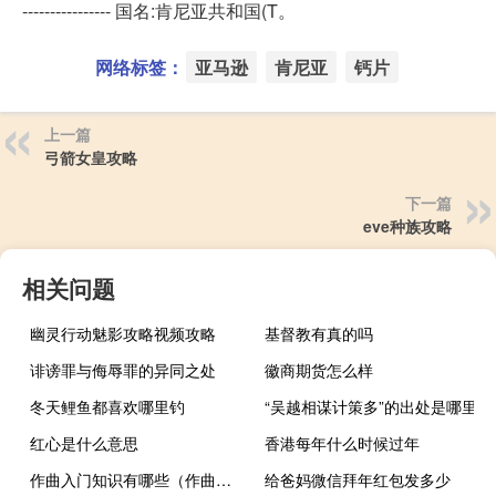
---------------- 国名:肯尼亚共和国(T。
网络标签：
亚马逊
肯尼亚
钙片
上一篇
弓箭女皇攻略
下一篇
eve种族攻略
相关问题
幽灵行动魅影攻略视频攻略
基督教有真的吗
诽谤罪与侮辱罪的异同之处
徽商期货怎么样
冬天鲤鱼都喜欢哪里钓
“吴越相谋计策多”的出处是哪里
红心是什么意思
香港每年什么时候过年
作曲入门知识有哪些（作曲入门知识）
给爸妈微信拜年红包发多少