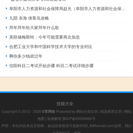
阜阳市人力资源和社会保障局赵允（阜阳市人力资源和社会保障局）
九阴 东海 侠客岛攻略
拜年拜年给大家拜年什么歌
美联储梅斯特：今年可能需要再次加息
合肥工业大学和中国科学技术大学的专业对比
啊你多少钱就过年
信阳科目二考试开始步骤 科目二考试详细步骤
技能大全
Copyright © 2012 - 2026
E客网络
Powered by
网站分类目录
|
精选推荐文章
|
网站
地图
|
疑难解答
陕ICP备05009492号
声明：本站内容来自互联网，如信息有错误可发邮件到f_fb#foxmail.com说明，我们
会及时纠正，谢谢