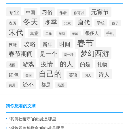
元宵节
专业
习俗
中国
作者
你可以
冬天
冬季
唐代
学校
农历
北京
孩子
宋代
很多人
寓意
手机
工作
年初
年龄
春节
攻略
时间
新年
技能
梦幻西游
春节期间
是一个
是一种
的人
疫情
游戏
的是
礼物
汤圆
自己的
诗人
红包
英语
词人
美国
还不
都是
费用
陆游
猜你想看的文章
“其何社稷守”的出处是哪里
“盛妆翠盖相撑拿”的出处是哪里