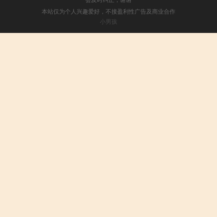
本站仅为个人兴趣爱好，不接盈利性广告及商业合作
小男孩