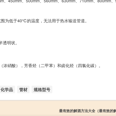
mm、450mm、500mm、560mm、630mm、710mm、800mm、
范围为低于40℃的温度，无法用于热水输送管道。
半透明状。
剂（浓硝酸），芳香烃（二甲苯）和卤化烃（四氯化碳）。
化学品
管材
规格型号
最有效的解酒方法大全（最有效的