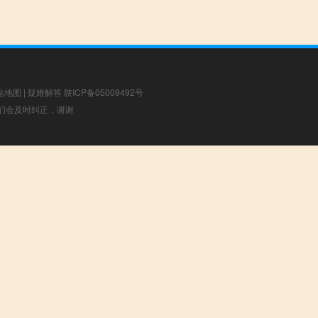
站地图
|
疑难解答
陕ICP备05009492号
，我们会及时纠正，谢谢