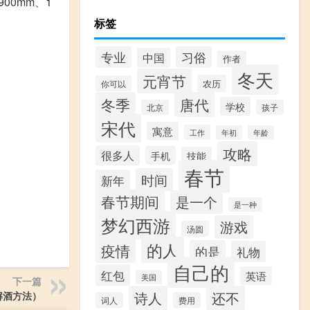
900mm、1
标签
专业
习俗
中国
作者
冬天
元宵节
农历
你可以
冬季
唐代
学校
北京
孩子
宋代
寓意
工作
年初
年龄
攻略
很多人
手机
技能
春节
时间
新年
春节期间
是一个
是一种
梦幻西游
游戏
汤圆
的人
疫情
的是
礼物
自己的
红包
英语
美国
下一篇
诗人
还不
解酒方法）
词人
费用