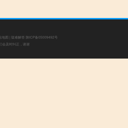
站地图
|
疑难解答
陕ICP备05009492号
，我们会及时纠正，谢谢