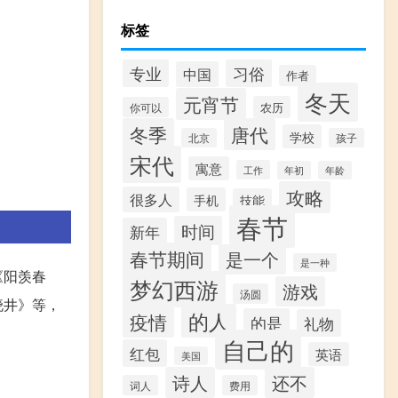
标签
专业
习俗
中国
作者
冬天
元宵节
农历
你可以
冬季
唐代
学校
北京
孩子
宋代
寓意
工作
年初
年龄
攻略
很多人
手机
技能
春节
时间
新年
春节期间
是一个
是一种
《阳羡春
梦幻西游
游戏
汤圆
晓井》等，
的人
疫情
的是
礼物
自己的
红包
英语
美国
诗人
还不
词人
费用