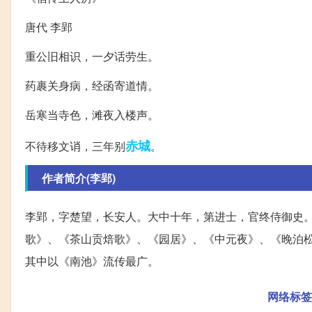
唐代 李郢
重公旧相识，一夕话劳生。
药裹关身病，经函寄道情。
岳寒当寺色，滩夜入楼声。
赤城
不待移文诮，三年别
。
作者简介(李郢)
李郢，字楚望，长安人。大中十年，第进士，官终侍御史
歌》、《茶山贡焙歌》、《园居》、《中元夜》、《晚泊
其中以《南池》流传最广。
网络标签