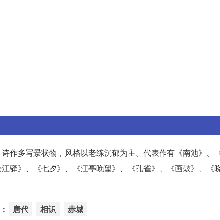
。诗作多写景状物，风格以老练沉郁为主。代表作有《南池》、
松江驿》、《七夕》、《江亭晚望》、《孔雀》、《画鼓》、《
：
唐代
相识
赤城