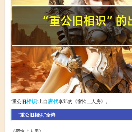
相识
唐代
“重公旧
”出自
李郢的《宿怜上人房》。
“重公旧相识”全诗
《宿怜上人房》