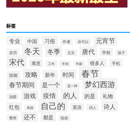
标签
元宵节
专业
习俗
中国
作者
你可以
冬天
冬季
唐代
学校
农历
北京
孩子
宋代
很多人
寓意
手机
工作
年初
年龄
春节
攻略
时间
新年
技能
梦幻西游
春节期间
是一个
是一种
的人
疫情
游戏
的是
礼物
汤圆
自己的
诗人
红包
英语
词人
美国
还不
都是
费用
陆游