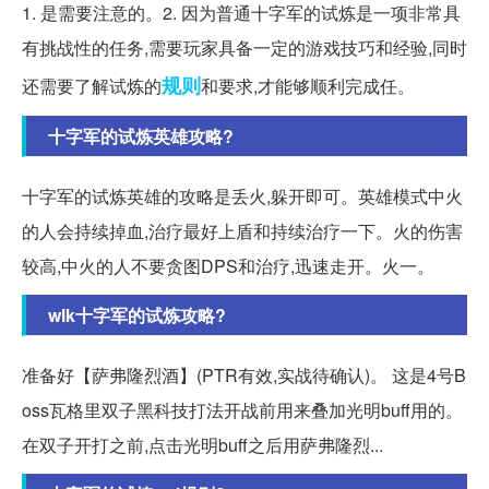
1. 是需要注意的。2. 因为普通十字军的试炼是一项非常具
有挑战性的任务,需要玩家具备一定的游戏技巧和经验,同时
规则
还需要了解试炼的
和要求,才能够顺利完成任。
十字军的试炼英雄攻略?
十字军的试炼英雄的攻略是丢火,躲开即可。英雄模式中火
的人会持续掉血,治疗最好上盾和持续治疗一下。火的伤害
较高,中火的人不要贪图DPS和治疗,迅速走开。火一。
wlk十字军的试炼攻略?
准备好【萨弗隆烈酒】(PTR有效,实战待确认)。 这是4号B
oss瓦格里双子黑科技打法开战前用来叠加光明buff用的。
在双子开打之前,点击光明buff之后用萨弗隆烈...