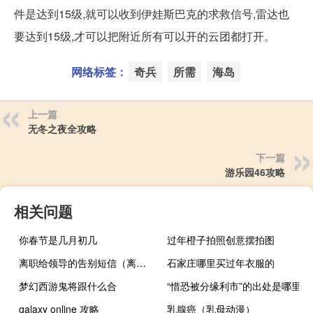
件是达到15级,就可以收到伊娃斯巴克的求救信号,雷达也
要达到15级,才可以把附近所有可以开的云团都打开。
网络标签：
奇兵
所需
海岛
上一篇
无冬之夜全攻略
下一篇
游乐园46攻略
相关问题
你春节是几月初几
过年橙子拍照创意摆拍图
离职给领导的告别短信（离职给领导的告别短信）
石家庄哪里买过年衣服的
梦幻西游鬼将跟什么合
“惜恐被分缘利市”的出处是哪里
galaxy online 攻略
乳腺癌（乳母动漫）