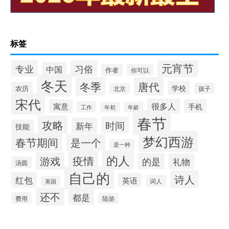
标签
元宵节
专业
习俗
中国
作者
你可以
冬天
冬季
唐代
学校
农历
北京
孩子
宋代
很多人
寓意
手机
工作
年初
年龄
春节
攻略
时间
新年
技能
梦幻西游
春节期间
是一个
是一种
的人
疫情
游戏
的是
礼物
汤圆
自己的
诗人
红包
英语
词人
美国
还不
都是
费用
陆游