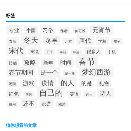
标签
元宵节
专业
习俗
中国
作者
你可以
冬天
冬季
唐代
学校
农历
北京
孩子
宋代
很多人
寓意
手机
工作
年初
年龄
春节
攻略
时间
新年
技能
梦幻西游
春节期间
是一个
是一种
的人
疫情
游戏
的是
礼物
汤圆
自己的
诗人
红包
英语
词人
美国
还不
都是
费用
陆游
猜你想看的文章