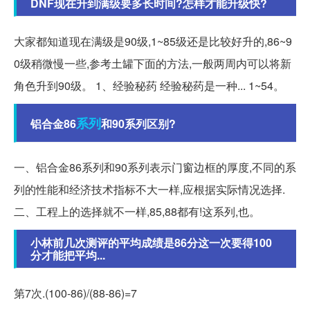
DNF现在升到满级要多长时间?怎样才能升级快?
大家都知道现在满级是90级,1~85级还是比较好升的,86~9
0级稍微慢一些,参考土罐下面的方法,一般两周内可以将新
角色升到90级。 1、经验秘药 经验秘药是一种... 1~54。
系列
铝合金86
和90系列区别?
一、铝合金86系列和90系列表示门窗边框的厚度,不同的系
列的性能和经济技术指标不大一样,应根据实际情况选择.
二、工程上的选择就不一样,85,88都有!这系列,也。
小林前几次测评的平均成绩是86分这一次要得100
分才能把平均...
第7次.(100-86)/(88-86)=7