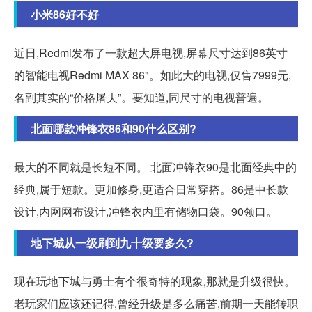
小米86好不好
近日,Redmi发布了一款超大屏电视,屏幕尺寸达到86英寸
的智能电视Redmi MAX 86"。如此大的电视,仅售7999元,
名副其实的“价格屠夫”。要知道,同尺寸的电视普遍。
北面哪款冲锋衣86和90什么区别?
最大的不同就是长短不同。 北面冲锋衣90是北面经典中的
经典,属于短款。更加修身,更适合日常穿搭。86是中长款
设计,内网网布设计,冲锋衣内里有储物口袋。90领口。
地下城从一级刷到九十级要多久?
现在玩地下城与勇士有个很奇特的现象,那就是升级很快。
老玩家们应该还记得,曾经升级是多么痛苦,前期一天能转职