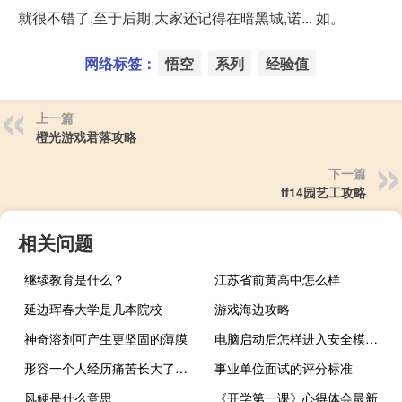
就很不错了,至于后期,大家还记得在暗黑城,诺... 如。
网络标签：
悟空
系列
经验值
上一篇
橙光游戏君落攻略
下一篇
ff14园艺工攻略
相关问题
继续教育是什么？
江苏省前黄高中怎么样
延边珲春大学是几本院校
游戏海边攻略
神奇溶剂可产生更坚固的薄膜
电脑启动后怎样进入安全模式 电脑怎么进入安全模式
形容一个人经历痛苦长大了用什么诗句描
事业单位面试的评分标准
风鲠是什么意思
《开学第一课》心得体会最新