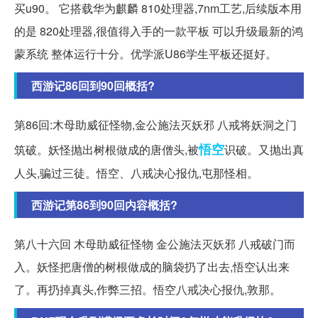
买u90。 它搭载华为麒麟 810处理器,7nm工艺,后续版本用
的是 820处理器,很值得入手的一款平板 可以升级最新的鸿
蒙系统 整体运行十分。优学派U86学生平板还挺好。
西游记86回到90回概括?
第86回:木母助威征怪物,金公施法灭妖邪 八戒将妖洞之门
悟空
筑破。妖怪抛出树根做成的唐僧头,被
识破。又抛出真
人头,骗过三徒。悟空、八戒决心报仇,屯那怪相。
西游记第86到90回内容概括?
第八十六回 木母助威征怪物 金公施法灭妖邪 八戒破门而
入。妖怪把唐僧的树根做成的脑袋扔了出去,悟空认出来
了。再扔掉真头,作弊三招。悟空八戒决心报仇,敦那。