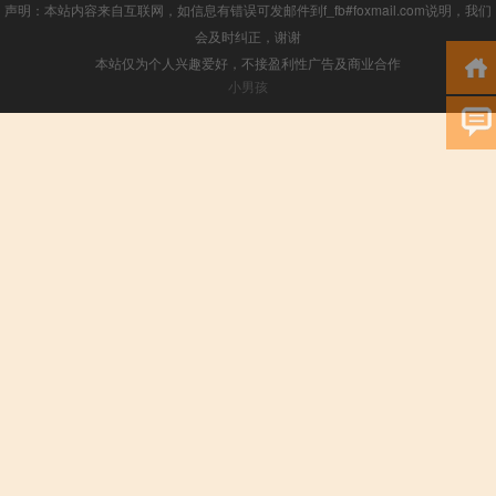
声明：本站内容来自互联网，如信息有错误可发邮件到f_fb#foxmail.com说明，我们
会及时纠正，谢谢
本站仅为个人兴趣爱好，不接盈利性广告及商业合作
小男孩