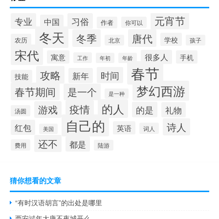
元宵节
专业
习俗
中国
作者
你可以
冬天
冬季
唐代
学校
农历
北京
孩子
宋代
很多人
寓意
手机
工作
年初
年龄
春节
攻略
时间
新年
技能
梦幻西游
春节期间
是一个
是一种
的人
疫情
游戏
的是
礼物
汤圆
自己的
诗人
红包
英语
词人
美国
还不
都是
费用
陆游
猜你想看的文章
“有时汉语胡言”的出处是哪里
西安过年大唐不夜城开么