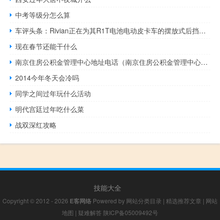
中考等级分怎么算
车评头条：Rivian正在为其R1T电池电动皮卡车的摆放式后挡板组件申请一项新的专利申请
现在春节还能干什么
南京住房公积金管理中心地址电话（南京住房公积金管理中心简介）
2014今年冬天会冷吗
同学之间过年玩什么活动
明代宫廷过年吃什么菜
战双深红攻略
技能大全
Copyright © 2012 - 2026
E客网络
Powered by
网站分类目录
|
精选推荐文章
|
网站
地图
|
疑难解答
陕ICP备05009492号