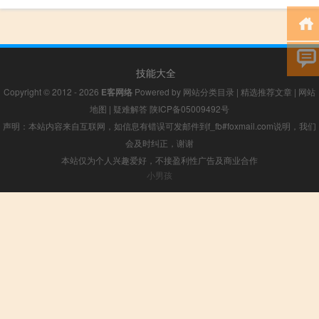
技能大全
Copyright © 2012 - 2026
E客网络
Powered by
网站分类目录
|
精选推荐文章
|
网站
地图
|
疑难解答
陕ICP备05009492号
声明：本站内容来自互联网，如信息有错误可发邮件到f_fb#foxmail.com说明，我们
会及时纠正，谢谢
本站仅为个人兴趣爱好，不接盈利性广告及商业合作
小男孩