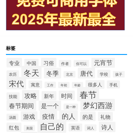
标签
元宵节
专业
习俗
中国
作者
你可以
冬天
冬季
唐代
学校
农历
北京
孩子
宋代
很多人
寓意
手机
工作
年初
年龄
春节
攻略
时间
新年
技能
梦幻西游
春节期间
是一个
是一种
的人
疫情
游戏
的是
礼物
汤圆
自己的
诗人
红包
英语
词人
美国