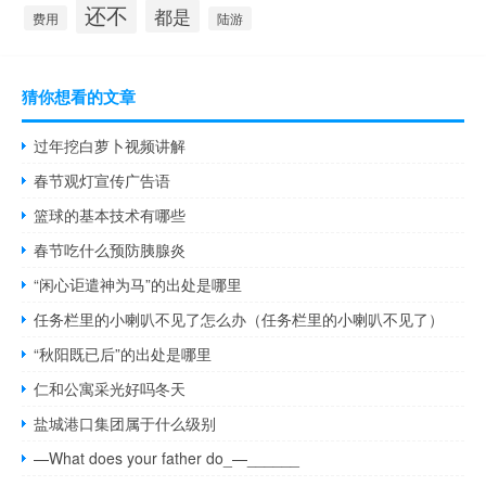
还不
都是
费用
陆游
猜你想看的文章
过年挖白萝卜视频讲解
春节观灯宣传广告语
篮球的基本技术有哪些
春节吃什么预防胰腺炎
“闲心讵遣神为马”的出处是哪里
任务栏里的小喇叭不见了怎么办（任务栏里的小喇叭不见了）
“秋阳既已后”的出处是哪里
仁和公寓采光好吗冬天
盐城港口集团属于什么级别
—What does your father do_—______