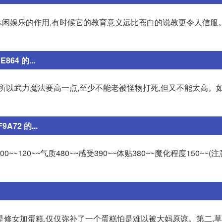
有休闲娱乐的作用,有时候它的教育意义远比苍白的说教更令人信服
4 的...
所以武力魔法要高一点,至少不能老被怪物打死,但又不能太高。
72 的...
~~120~~气质480~~感受390~~体贴380~~魔化程度150~~(
是修女加蛋糕,仅仅弥补了一个蛋糕怕是难以被大妈原谅。第二,