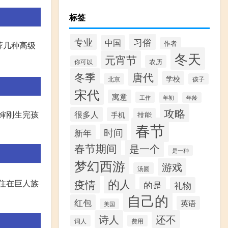
标签
专业
习俗
中国
作者
荐几种高级
冬天
元宵节
农历
你可以
冬季
唐代
学校
北京
孩子
宋代
寓意
工作
年初
年龄
攻略
很多人
婶婶刚生完孩
手机
技能
春节
时间
新年
春节期间
是一个
是一种
梦幻西游
游戏
汤圆
的人
疫情
居住在巨人族
的是
礼物
自己的
红包
英语
美国
诗人
还不
词人
费用