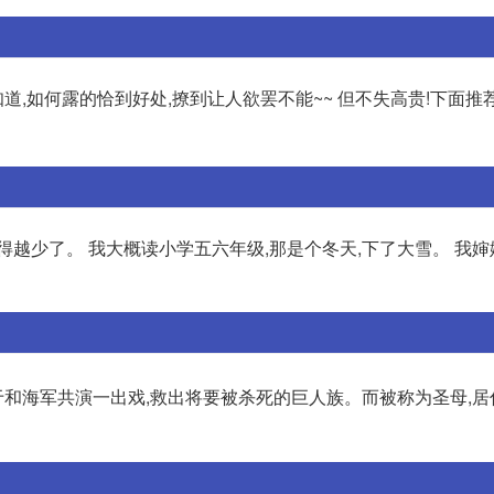
知道,如何露的恰到好处,撩到让人欲罢不能~~ 但不失高贵!下面推
得越少了。 我大概读小学五六年级,那是个冬天,下了大雪。 我
由于和海军共演一出戏,救出将要被杀死的巨人族。而被称为圣母,