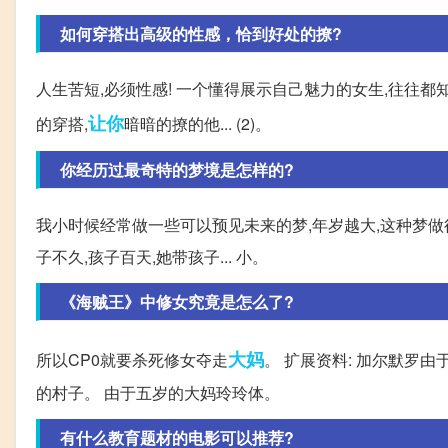
如何穿搭出高级的性感，恰到好处的撩?
人生苦短,必须性感! 一个懂得展示自己魅力的女生,往往都
让你
的穿搭,
暗暗的撩的他... (2)。
你经历过最奇特的梦境是怎样的?
我小时候经常做一些可以预见未来的梦,年岁越大,这种梦做
子不久,孩子百天,她带孩子... 小。
《海贼王》中修女究竟是怎么了?
大妈
所以CP0就要杀死修女夺走
。 扩展资料: 加尔默罗
的村子。 由于五岁的大妈玲玲体。
有什么教育题材的电影可以推荐?