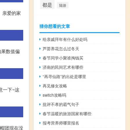
都是
陆游
。亲爱的家
猜你想看的文章
给亲戚拜年有什么好处吗
芦荟养花怎么过冬天
如果数值偏
春节同学小聚谁掏钱买
济南的民间艺术有哪些
“再寻仙路”的出处是哪里
再见修女攻略
注意一下~这
switch攻略吗
批评不孝的霸气句子
春节温暖的旅游国家有哪些
报考营养师哪里报名
草帽团现在没