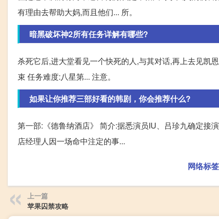
有理由去帮助大妈,而且他们... 所。
暗黑破坏神2所有任务详解有哪些?
杀死它后,进大堂看见一个快死的人,与其对话,再上去见凯恩,再见
束 任务难度:八星第... 注意。
如果让你推荐三部好看的韩剧，你会推荐什么?
第一部:《德鲁纳酒店》 简介:据悉演员IU、吕珍九确定接
店经理人因一场命中注定的事...
网络标签
上一篇
苹果囚禁攻略