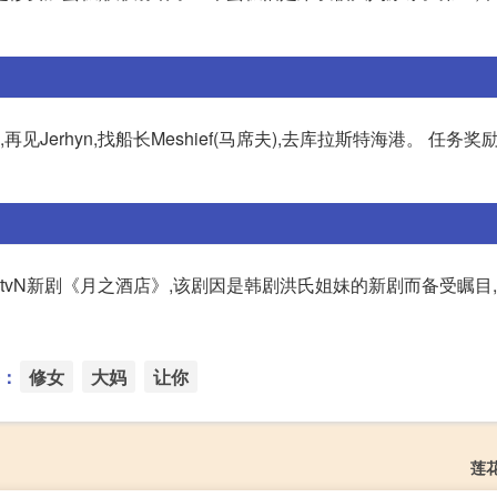
Jerhyn,找船长Meshief(马席夫),去库拉斯特海港。 任务奖
演tvN新剧《月之酒店》,该剧因是韩剧洪氏姐妹的新剧而备受瞩目
：
修女
大妈
让你
莲