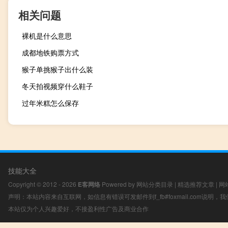
相关问题
裸机是什么意思
成都地铁购票方式
猴子单挑猴子出什么装
冬天拍视频穿什么鞋子
过年米糕怎么保存
技能大全
Copyright © 2012 - 2026
E客网络
Powered by
网站分类目录
|
精选推荐文章
|
网
声明：本站内容来自互联网，如信息有错误可发邮件到f_fb#foxmail.com说明
本站仅为个人兴趣爱好，不接盈利性广告及商业合作