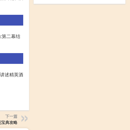
励:第二幕结
,讲述精英酒
下一篇
花宝典攻略