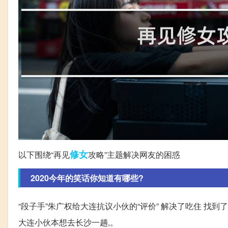
修女
以下围绕“再见
攻略”主题解决网友的困惑
2020今年的笑话你知道有哪些?
“段子手”朱广权给大连抗议小伙的“评价” 解决了吃住 找到了
大连小伙本想去长沙一趟,。