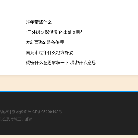
拜年带些什么
“门外绿阴深似海”的出处是哪里
梦幻西游2 装备修理
南充市过年什么地方好耍
稠密什么意思解释一下 稠密什么意思
站地图
|
疑难解答
陕ICP备05009492号
，我们会及时纠正，谢谢