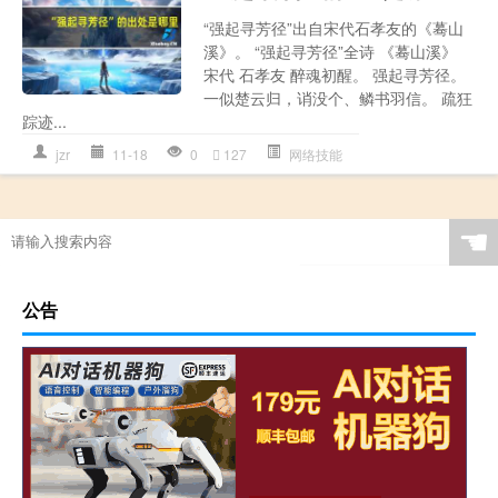
“强起寻芳径”出自宋代石孝友的《蓦山
溪》。 “强起寻芳径”全诗 《蓦山溪》
宋代 石孝友 醉魂初醒。 强起寻芳径。
一似楚云归，诮没个、鳞书羽信。 疏狂
踪迹...
jzr
11-18
0
127
网络技能
☚
公告