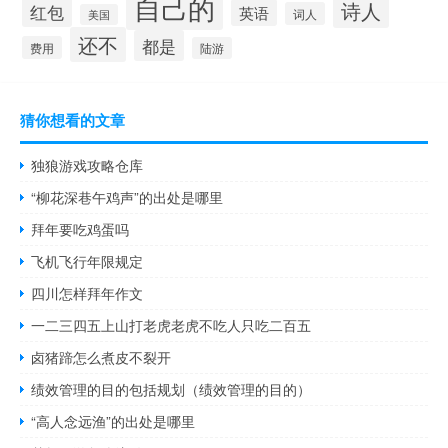
自己的
诗人
红包
英语
词人
美国
还不
都是
费用
陆游
猜你想看的文章
独狼游戏攻略仓库
“柳花深巷午鸡声”的出处是哪里
拜年要吃鸡蛋吗
飞机飞行年限规定
四川怎样拜年作文
一二三四五上山打老虎老虎不吃人只吃二百五
卤猪蹄怎么煮皮不裂开
绩效管理的目的包括规划（绩效管理的目的）
“高人念远渔”的出处是哪里