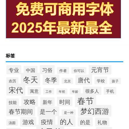
标签
元宵节
专业
习俗
中国
作者
你可以
冬天
冬季
唐代
学校
农历
北京
孩子
宋代
很多人
寓意
手机
工作
年初
年龄
春节
攻略
时间
新年
技能
梦幻西游
春节期间
是一个
是一种
的人
疫情
游戏
的是
礼物
汤圆