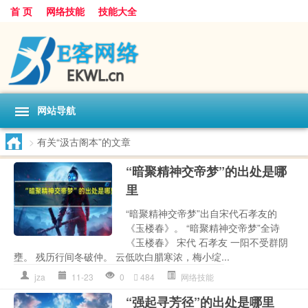
首 页
网络技能
技能大全
网站导航
>
有关“汲古阁本”的文章
“暗聚精神交帝梦”的出处是哪
里
“暗聚精神交帝梦”出自宋代石孝友的
《玉楼春》。 “暗聚精神交帝梦”全诗
《玉楼春》 宋代 石孝友 一阳不受群阴
壅。 残历行间冬破仲。 云低吹白腊寒浓，梅小绽...
jza
11-23
0
484
网络技能
“强起寻芳径”的出处是哪里