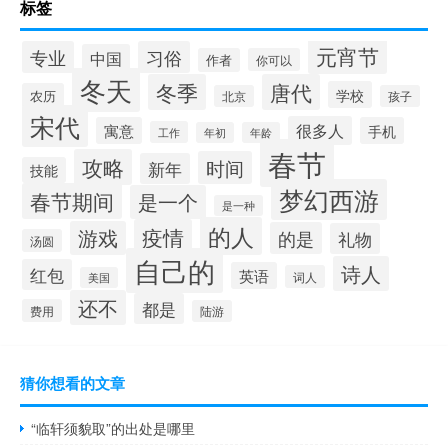
标签
元宵节
专业
习俗
中国
作者
你可以
冬天
冬季
唐代
学校
农历
北京
孩子
宋代
很多人
寓意
手机
工作
年初
年龄
春节
攻略
时间
新年
技能
梦幻西游
春节期间
是一个
是一种
的人
疫情
游戏
的是
礼物
汤圆
自己的
诗人
红包
英语
词人
美国
还不
都是
费用
陆游
猜你想看的文章
“临轩须貌取”的出处是哪里