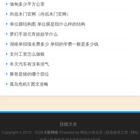
缅甸多少平方公里
尚佰木门官网（尚佰木门官网）
单位膜结构图 单位膜是指什么样的结构
梦幻手游元宵娃娃学什么
湖南单招报名费多少 单招的学费一般是多少钱
支付工资怎么做账
冬天汽车有没有排气
豚骨是猪的哪个部位
孤岛危机3 图文攻略
技能大全
Copyright © 2012 - 2026
E客网络
Powered by
网站分类目录
|
精选推荐文章
|
网站
地图
|
疑难解答
陕ICP备05009492号