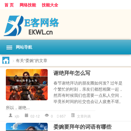
首 页
网络技能
技能大全
网站导航
>
有关“委婉”的文章
谢绝拜年怎么写
春节谢绝拜访的朋友圈如何发? 过年是
个繁忙的时刻，亲友们都想相聚一起，
然而有时候我们也需要一点私人空间，
毕竟长时间的社交也会让人疲惫不堪。
所以，谢绝...
xjb
02-12
0
657
文章列表
委婉要拜年的词语有哪些