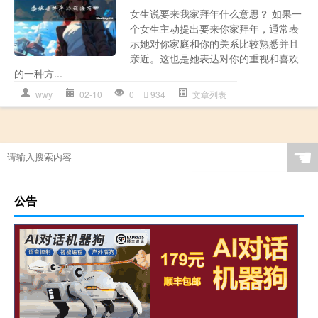
女生说要来我家拜年什么意思？ 如果一
个女生主动提出要来你家拜年，通常表
示她对你家庭和你的关系比较熟悉并且
亲近。这也是她表达对你的重视和喜欢
的一种方...
wwy
02-10
0
934
文章列表
☚
公告