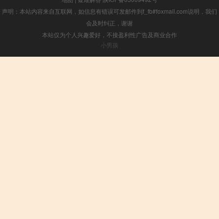
声明：本站内容来自互联网，如信息有错误可发邮件到f_fb#foxmail.com说明，我们
会及时纠正，谢谢
本站仅为个人兴趣爱好，不接盈利性广告及商业合作
小男孩