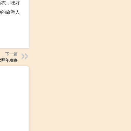
新衣，吃好
地的旅游人
下一篇
代拜年攻略