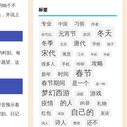
的响个不
标签
头，并说上
专业
习俗
中国
作者
冬天
元宵节
农历
你可以
冬季
唐代
学校
北京
孩子
宋代
的时刻。每
寓意
工作
年初
年龄
攻略
年愿望。这
很多人
手机
技能
春节
时间
新年
春节期间
是一个
是一种
梦幻西游
游戏
汤圆
的人
疫情
的是
礼物
声音预示着
自己的
红包
英语
时刻。日记
美国
诗人
还不
词人
费用