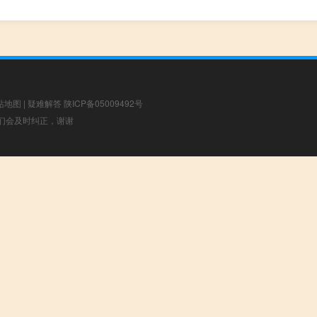
站地图
|
疑难解答
陕ICP备05009492号
，我们会及时纠正，谢谢