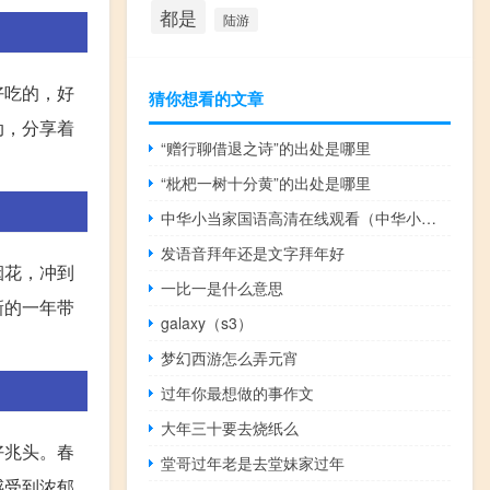
都是
陆游
好吃的，好
猜你想看的文章
动，分享着
“赠行聊借退之诗”的出处是哪里
“枇杷一树十分黄”的出处是哪里
中华小当家国语高清在线观看（中华小当家第2部甚么时候出）
发语音拜年还是文字拜年好
烟花，冲到
一比一是什么意思
新的一年带
galaxy（s3）
梦幻西游怎么弄元宵
过年你最想做的事作文
大年三十要去烧纸么
好兆头。春
堂哥过年老是去堂妹家过年
感受到浓郁