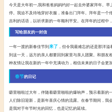
今天是大年初一,我和爸爸妈妈约好一起去外婆家拜年。早
停。我迫不及待地穿好衣服，准备出门拜年。拜年是一个
吉利的话语，以祈求新的一年顺利平安。在拜年的过程中
写给朋友的一封信
来了
一年一渡的新春佳节到
，但令我最难忘的还是那洋溢
到这一天，远方的亲人都要回到家里与亲人团聚。和朋友
种友情让我在新的一年中充满动力，相信未来的日子会更
春节
的日记
噼里啪啦过大年，伴随着噼里啪啦的爆响声，预示着新的
人们除旧迎新，是新年喜庆心情的流露。在春节期间，我
是我对于年节时光的回忆，也是记忆的延续。