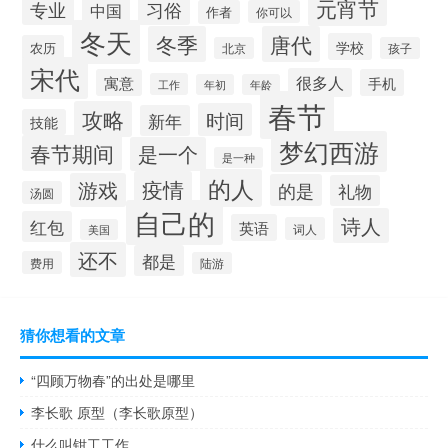
元宵节
专业
习俗
中国
作者
你可以
冬天
冬季
唐代
学校
农历
北京
孩子
宋代
很多人
寓意
手机
工作
年初
年龄
春节
攻略
时间
新年
技能
梦幻西游
春节期间
是一个
是一种
的人
疫情
游戏
的是
礼物
汤圆
自己的
诗人
红包
英语
词人
美国
还不
都是
费用
陆游
猜你想看的文章
“四顾万物春”的出处是哪里
李长歌 原型（李长歌原型）
什么叫钳工工作