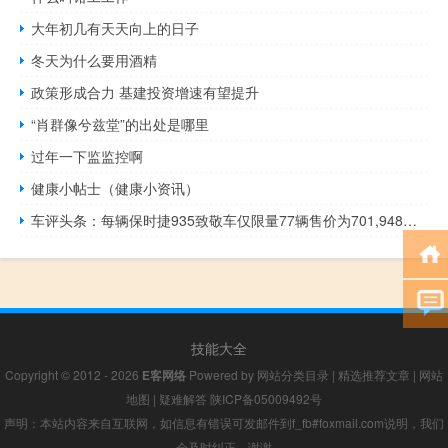
大年初几有天天向上的日子
冬天为什么要用酒精
政策形成合力 基建投资增速有望提升
“肖群像兮兹堂”的出处是哪里
过年一下监监控啊
健康小帖士（健康小资讯）
车评头条：每辆保时捷935致敬车仅限量77辆售价为701,948欧元
技能大全
Copyright © 2012 - 2026
E客网络
Powered by
网站分类目录
|
精选推荐文章
|
网站
地图
|
疑难解答
陕ICP备05009492号
声明：本站内容来自互联网，如信息有错误可发邮件到f_fb#foxmail.com说明，我们
会及时纠正，谢谢