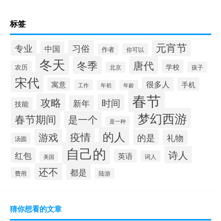
标签
元宵节
专业
习俗
中国
作者
你可以
冬天
冬季
唐代
学校
农历
北京
孩子
宋代
很多人
寓意
手机
工作
年初
年龄
春节
攻略
时间
新年
技能
梦幻西游
春节期间
是一个
是一种
的人
疫情
游戏
的是
礼物
汤圆
自己的
诗人
红包
英语
词人
美国
还不
都是
费用
陆游
猜你想看的文章