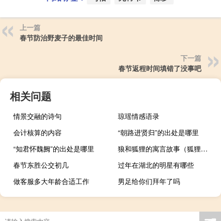
上一篇
春节防治野麦子的最佳时间
下一篇
春节返程时间填错了没事吧
相关问题
情景交融的诗句
琼瑶情感语录
会计核算的内容
“朝路进贤归”的出处是哪里
“知君怀魏阙”的出处是哪里
狼和狐狸的寓言故事（狐狸的寓言故事）
春节东胜公交初几
过年在湖北的明星有哪些
做客服多大年龄合适工作
男足给你们拜年了吗