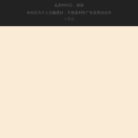
会及时纠正，谢谢
本站仅为个人兴趣爱好，不接盈利性广告及商业合作
小男孩