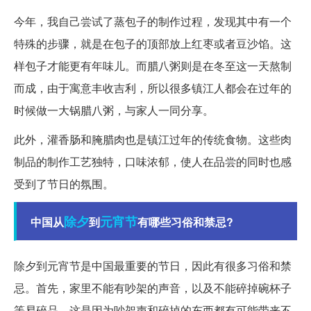
今年，我自己尝试了蒸包子的制作过程，发现其中有一个
特殊的步骤，就是在包子的顶部放上红枣或者豆沙馅。这
样包子才能更有年味儿。而腊八粥则是在冬至这一天熬制
而成，由于寓意丰收吉利，所以很多镇江人都会在过年的
时候做一大锅腊八粥，与家人一同分享。
此外，灌香肠和腌腊肉也是镇江过年的传统食物。这些肉
制品的制作工艺独特，口味浓郁，使人在品尝的同时也感
受到了节日的氛围。
除夕
元宵节
中国从
到
有哪些习俗和禁忌?
除夕到元宵节是中国最重要的节日，因此有很多习俗和禁
忌。首先，家里不能有吵架的声音，以及不能碎掉碗杯子
等易碎品。这是因为吵架声和碎掉的东西都有可能带来不