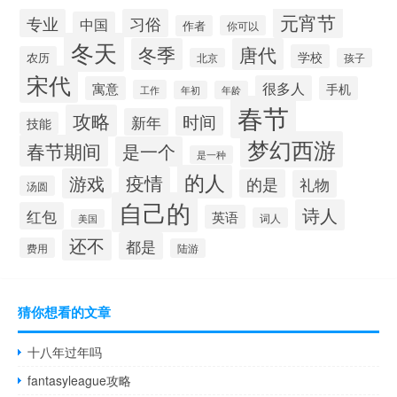
元宵节
专业
习俗
中国
作者
你可以
冬天
冬季
唐代
学校
农历
北京
孩子
宋代
很多人
寓意
手机
工作
年初
年龄
春节
攻略
时间
新年
技能
梦幻西游
春节期间
是一个
是一种
的人
疫情
游戏
的是
礼物
汤圆
自己的
诗人
红包
英语
词人
美国
还不
都是
费用
陆游
猜你想看的文章
十八年过年吗
fantasyleague攻略