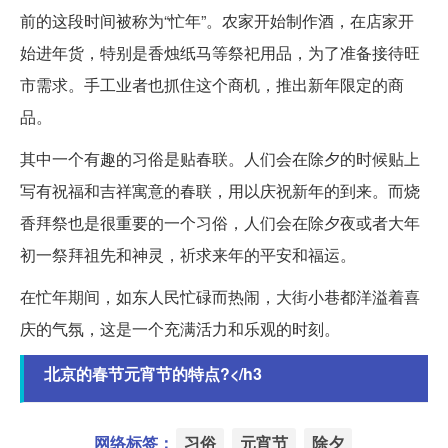
前的这段时间被称为“忙年”。农家开始制作酒，在店家开
始进年货，特别是香烛纸马等祭祀用品，为了准备接待旺
市需求。手工业者也抓住这个商机，推出新年限定的商
品。
其中一个有趣的习俗是贴春联。人们会在除夕的时候贴上
写有祝福和吉祥寓意的春联，用以庆祝新年的到来。而烧
香拜祭也是很重要的一个习俗，人们会在除夕夜或者大年
初一祭拜祖先和神灵，祈求来年的平安和福运。
在忙年期间，如东人民忙碌而热闹，大街小巷都洋溢着喜
庆的气氛，这是一个充满活力和乐观的时刻。
北京的春节元宵节的特点?</h3
网络标签：
习俗
元宵节
除夕