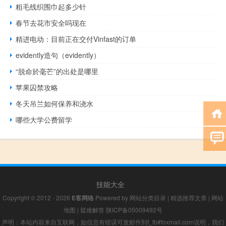
粗毛线织围巾起多少针
春节去花市安全吗现在
精进电动：目前正在交付Vinfast的订单
evidently造句（evidently）
“脱命於毫芒”的出处是哪里
苹果囚禁攻略
冬天吊兰如何保养和浇水
哪些大学公费留学
技能大全
Copyright © 2012 - 2026
E客网络
Powered by
网站分类目录
|
精选推荐文章
|
网站
地图
|
疑难解答
陕ICP备05009492号
声明：本站内容来自互联网，如信息有错误可发邮件到f_fb#foxmail.com说明，我们