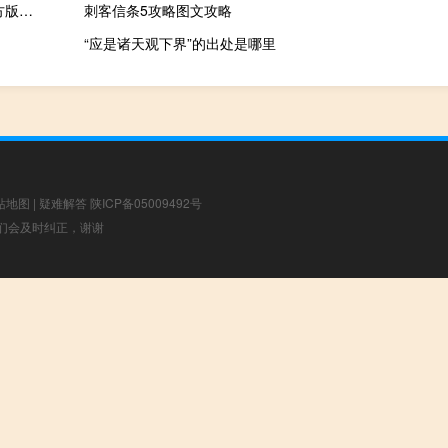
CGA英雄联盟助手 V1.3.7 官方版（CGA英雄联盟助手 V1.3.7 官方版功能简介）
刺客信条5攻略图文攻略
“应是诸天观下界”的出处是哪里
站地图
|
疑难解答
陕ICP备05009492号
，我们会及时纠正，谢谢