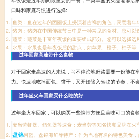
年夜饭是过年期间最重要的一餐，一桌丰盛的菜品能够给
口味和家庭习惯进行选择:
鱼类：鱼在过年的团圆饭上扮演着吉祥的角色，寓意着年
猪肉：猪肉在中国传统节日中是一种常见的食材。您可以
蔬菜：蔬菜是丰富年夜饭的重要组成部分。您可以选择选
水果：水果也是年夜饭后的甜点，如苹果、橙子、柚子等
过年回家高速带什么食物
对于回家走高速的人来说，马不停蹄地赶路需要一份能在
力。快速地吃掉面包、饼干，又开始陷入驾驶的节奏，不
过年坐火车回家买什么吃的好
过年坐火车回家，可以购买一些携带方便且美味可口的食物
麦当劳虾堡、鳕鱼堡等速食：麦当劳等知名快餐品牌在火
盘锦
河蟹、盘锦海鲜等特产：作为当地有名的特色美食，