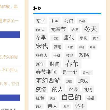
脂肪酸，能
标签
专业
习俗
中国
意着新的一
作者
冬天
元宵节
农历
你可以
冬季
唐代
学校
北京
孩子
宋代
寓意
工作
年初
年龄
攻略
很多人
手机
技能
您持久的能
春节
时间
新年
，不用担心
春节期间
是一个
是一种
梦幻西游
游戏
汤圆
片等，它们
的人
疫情
的是
礼物
自己的
红包
英语
美国
诗人
还不
词人
费用