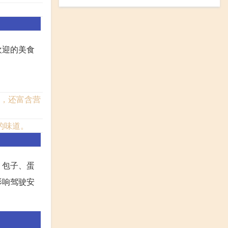
欢迎的美食
美，还富含营
的味道。
、包子、蛋
影响驾驶安