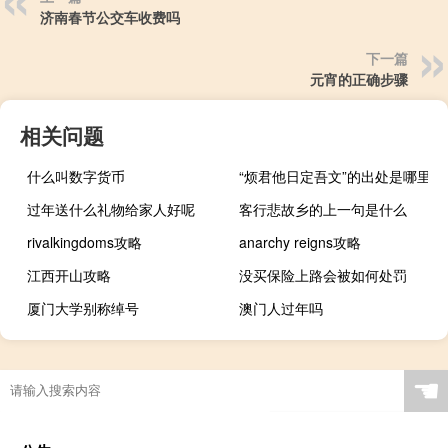
济南春节公交车收费吗
下一篇
元宵的正确步骤
相关问题
什么叫数字货币
“烦君他日定吾文”的出处是哪里
过年送什么礼物给家人好呢
客行悲故乡的上一句是什么
rivalkingdoms攻略
anarchy reigns攻略
江西开山攻略
没买保险上路会被如何处罚
厦门大学别称绰号
澳门人过年吗
☚