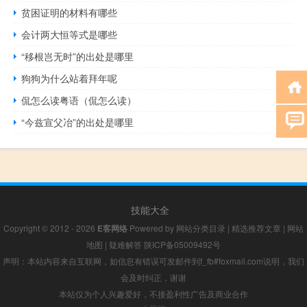
贫困证明的材料有哪些
会计两大恒等式是哪些
“移根岂无时”的出处是哪里
狗狗为什么站着拜年呢
侃怎么读粤语（侃怎么读）
“今兹宣父冶”的出处是哪里
技能大全
Copyright © 2012 - 2026
E客网络
Powered by
网站分类目录
|
精选推荐文章
|
网站
地图
|
疑难解答
陕ICP备05009492号
声明：本站内容来自互联网，如信息有错误可发邮件到f_fb#foxmail.com说明，我们
会及时纠正，谢谢
本站仅为个人兴趣爱好，不接盈利性广告及商业合作