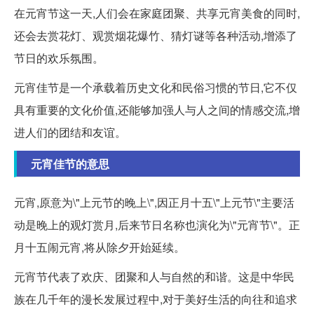
在元宵节这一天,人们会在家庭团聚、共享元宵美食的同时,
还会去赏花灯、观赏烟花爆竹、猜灯谜等各种活动,增添了
节日的欢乐氛围。
元宵佳节是一个承载着历史文化和民俗习惯的节日,它不仅
具有重要的文化价值,还能够加强人与人之间的情感交流,增
进人们的团结和友谊。
元宵佳节的意思
元宵,原意为\"上元节的晚上\",因正月十五\"上元节\"主要活
动是晚上的观灯赏月,后来节日名称也演化为\"元宵节\"。正
月十五闹元宵,将从除夕开始延续。
元宵节代表了欢庆、团聚和人与自然的和谐。这是中华民
族在几千年的漫长发展过程中,对于美好生活的向往和追求