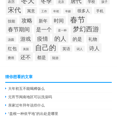
冬季
唐代
学校
农历
北京
孩子
宋代
很多人
寓意
手机
工作
年初
年龄
春节
攻略
时间
新年
技能
梦幻西游
春节期间
是一个
是一种
的人
疫情
游戏
的是
礼物
汤圆
自己的
诗人
红包
英语
词人
美国
还不
都是
费用
陆游
猜你想看的文章
大年初五不能喝稀饭么
元宵节闽南地区可以洗澡吗
亲家过年拜年说些什么
“盘根一种依平地”的出处是哪里