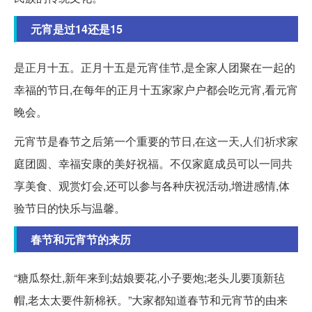
元宵是过14还是15
是正月十五。正月十五是元宵佳节,是全家人团聚在一起的
幸福的节日,在每年的正月十五家家户户都会吃元宵,看元宵
晚会。
元宵节是春节之后第一个重要的节日,在这一天,人们祈求家
庭团圆、幸福安康的美好祝福。不仅家庭成员可以一同共
享美食、观赏灯会,还可以参与各种庆祝活动,增进感情,体
验节日的快乐与温馨。
春节和元宵节的来历
“糖瓜祭灶,新年来到;姑娘要花,小子要炮;老头儿要顶新毡
帽,老太太要件新棉袄。”大家都知道春节和元宵节的由来