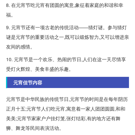
8. 在元宵节吃元宵有团圆的寓意,象征着家庭的和谐和幸
福。
9. 元宵节还有一项古老的传统活动——猜灯谜。参与猜灯
谜是元宵节的重要活动之一,既可以锻炼智力,又可以增进亲
友间的感情。
10. 元宵节是一个欢乐、热闹的节日,人们在这一天尽情享
受灯火辉煌、美食丰盛的乐趣。
元宵佳节内容
元宵节是中华民族的传统节日,元宵节的时间是在每年阴历
正月十五;元宵节人们吃元宵,寓意着一家人团团圆圆,和和
美美;元宵节家家户户挂灯笼,张灯结彩,有的地方还有舞
狮、舞龙等民间表演活动。