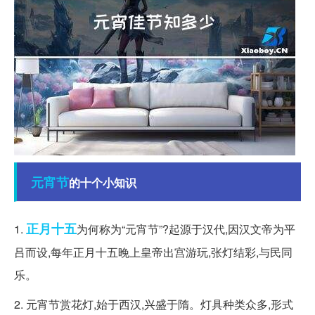
元宵节
的十个小知识
正月十五
1.
为何称为“元宵节”?起源于汉代,因汉文帝为平
吕而设,每年正月十五晚上皇帝出宫游玩,张灯结彩,与民同
乐。
2. 元宵节赏花灯,始于西汉,兴盛于隋。灯具种类众多,形式