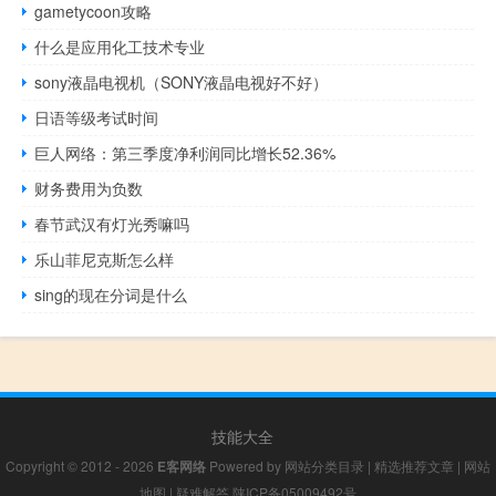
gametycoon攻略
什么是应用化工技术专业
sony液晶电视机（SONY液晶电视好不好）
日语等级考试时间
巨人网络：第三季度净利润同比增长52.36%
财务费用为负数
春节武汉有灯光秀嘛吗
乐山菲尼克斯怎么样
sing的现在分词是什么
技能大全
Copyright © 2012 - 2026
E客网络
Powered by
网站分类目录
|
精选推荐文章
|
网站
地图
|
疑难解答
陕ICP备05009492号