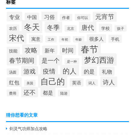
标签
元宵节
专业
习俗
中国
作者
你可以
冬天
冬季
唐代
学校
农历
北京
孩子
宋代
很多人
寓意
手机
工作
年初
年龄
春节
攻略
时间
新年
技能
梦幻西游
春节期间
是一个
是一种
的人
疫情
游戏
的是
礼物
汤圆
自己的
诗人
红包
英语
词人
美国
还不
都是
费用
陆游
猜你想看的文章
剑灵气功师加点攻略