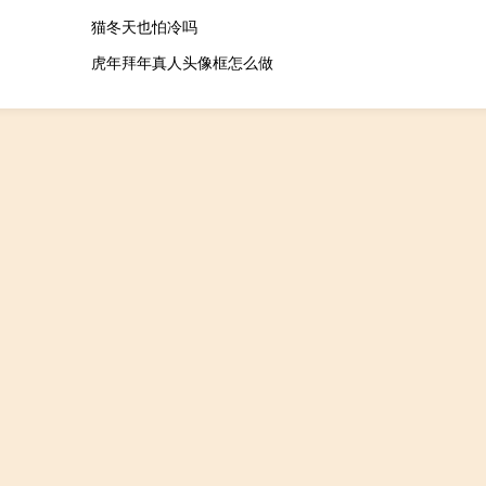
猫冬天也怕冷吗
虎年拜年真人头像框怎么做