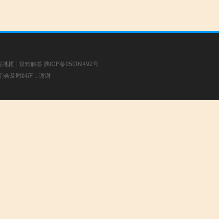
站地图
|
疑难解答
陕ICP备05009492号
，我们会及时纠正，谢谢