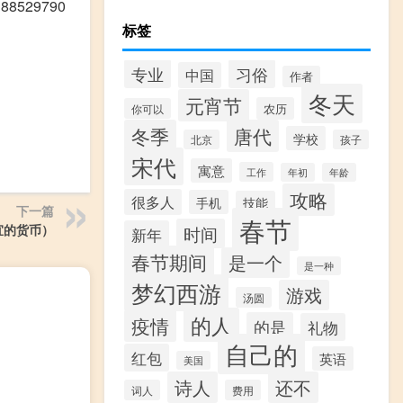
29790
标签
专业
习俗
中国
作者
冬天
元宵节
农历
你可以
冬季
唐代
学校
北京
孩子
宋代
寓意
工作
年初
年龄
攻略
很多人
手机
技能
下一篇
春节
宜的货币）
时间
新年
春节期间
是一个
是一种
梦幻西游
游戏
汤圆
的人
疫情
的是
礼物
自己的
红包
英语
美国
诗人
还不
词人
费用