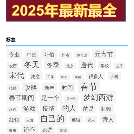
标签
元宵节
专业
习俗
中国
作者
你可以
冬天
冬季
唐代
学校
农历
北京
孩子
宋代
很多人
寓意
手机
工作
年初
年龄
春节
攻略
时间
新年
技能
梦幻西游
春节期间
是一个
是一种
的人
疫情
游戏
的是
礼物
汤圆
自己的
诗人
红包
英语
词人
美国
还不
都是
费用
陆游