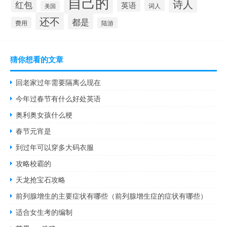
自己的
诗人
红包
英语
词人
美国
还不
都是
费用
陆游
猜你想看的文章
回老家过年需要隔离么现在
今年过春节有什么好处英语
奥利奥女孩什么梗
春节元宵是
到过年可以穿多大码衣服
攻略校霸的
天龙抢宝石攻略
前列腺增生的主要症状有哪些（前列腺增生症的症状有哪些）
适合女生考的编制