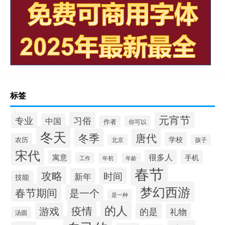
标签
元宵节
专业
习俗
中国
作者
你可以
冬天
冬季
唐代
学校
农历
北京
孩子
宋代
很多人
寓意
手机
工作
年初
年龄
春节
攻略
时间
新年
技能
梦幻西游
春节期间
是一个
是一种
的人
疫情
游戏
的是
礼物
汤圆