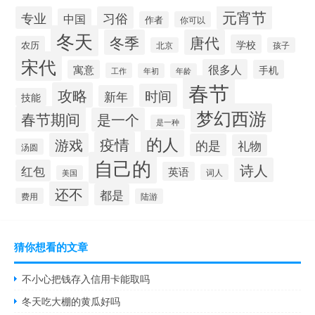
元宵节
专业
习俗
中国
作者
你可以
冬天
冬季
唐代
学校
农历
北京
孩子
宋代
很多人
寓意
手机
工作
年初
年龄
春节
攻略
时间
新年
技能
梦幻西游
春节期间
是一个
是一种
的人
疫情
游戏
的是
礼物
汤圆
自己的
诗人
红包
英语
词人
美国
还不
都是
费用
陆游
猜你想看的文章
不小心把钱存入信用卡能取吗
冬天吃大棚的黄瓜好吗