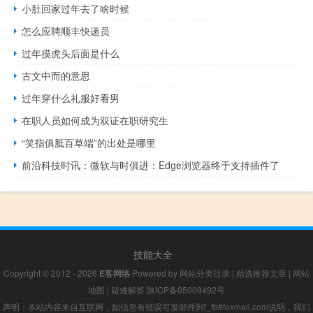
小肚回家过年去了啥时候
怎么应聘顺丰快递员
过年摸虎头后面是什么
古文中而的意思
过年穿什么礼服好看男
在职人员如何成为双证在职研究生
“笑指俱胝百草端”的出处是哪里
前沿科技时讯：微软与时俱进：Edge浏览器终于支持插件了
技能大全
Copyright © 2012 - 2026
E客网络
Powered by
网站分类目录
|
精选推荐文章
|
网站
地图
|
疑难解答
陕ICP备05009492号
声明：本站内容来自互联网，如信息有错误可发邮件到f_fb#foxmail.com说明，我们