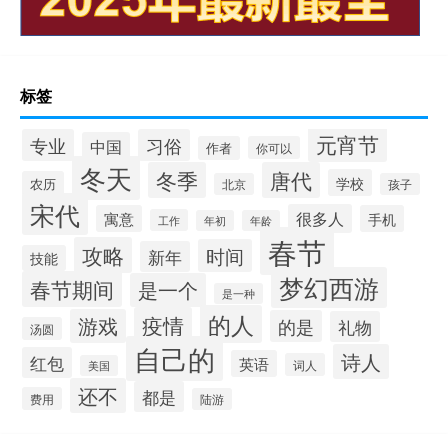
标签
元宵节
专业
习俗
中国
作者
你可以
冬天
冬季
唐代
学校
农历
北京
孩子
宋代
很多人
寓意
手机
工作
年初
年龄
春节
攻略
时间
新年
技能
梦幻西游
春节期间
是一个
是一种
的人
疫情
游戏
的是
礼物
汤圆
自己的
诗人
红包
英语
词人
美国
还不
都是
费用
陆游