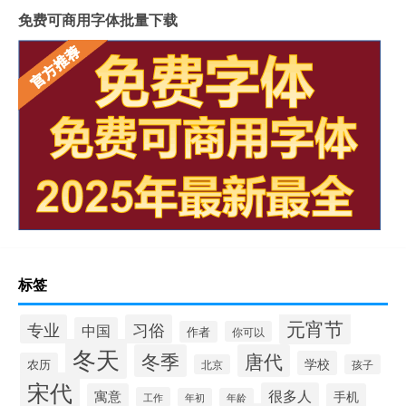
免费可商用字体批量下载
标签
元宵节
专业
习俗
中国
作者
你可以
冬天
冬季
唐代
学校
农历
北京
孩子
宋代
很多人
寓意
手机
工作
年初
年龄