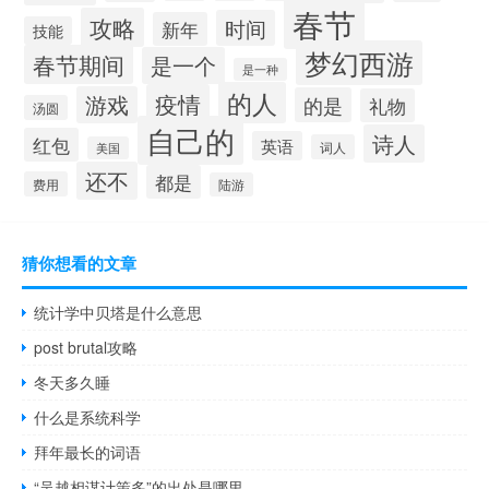
春节
攻略
时间
新年
技能
梦幻西游
春节期间
是一个
是一种
的人
疫情
游戏
的是
礼物
汤圆
自己的
诗人
红包
英语
词人
美国
还不
都是
费用
陆游
猜你想看的文章
统计学中贝塔是什么意思
post brutal攻略
冬天多久睡
什么是系统科学
拜年最长的词语
“吴越相谋计策多”的出处是哪里