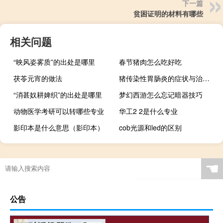
下一篇
贫困证明的材料有哪些
相关问题
“映风姿雾质”的出处是哪里
春节猪肉怎么吃好吃
茯苓元宵的做法
猪传染性胃肠炎的症状与治疗（猪传染性胃肠炎）
“消甚奴耕婢织”的出处是哪里
梦幻西游怎么忘记暗器技巧
动物医学考研可以转哪些专业
华工2 2是什么专业
影印本是什么意思（影印本）
cob光源和led的区别
☚
公告