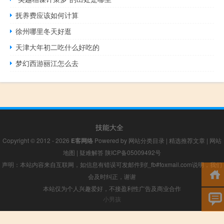
抚养费应该如何计算
徐州哪里冬天好逛
天津大年初二吃什么好吃的
梦幻西游丽江怎么去
技能大全
Copyright © 2012 - 2026
E客网络
Powered by
网站分类目录
|
精选推荐文章
|
网站
地图
|
疑难解答
陕ICP备05009492号
声明：本站内容来自互联网，如信息有错误可发邮件到f_fb#foxmail.com说明，我们
会及时纠正，谢谢
本站仅为个人兴趣爱好，不接盈利性广告及商业合作
小男孩