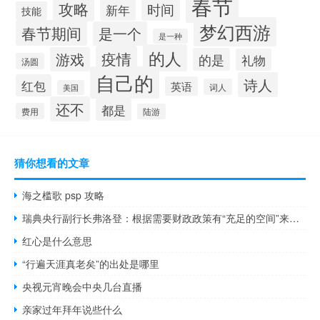
春节
攻略
时间
新年
技能
梦幻西游
春节期间
是一个
是一种
的人
疫情
游戏
的是
礼物
汤圆
自己的
诗人
红包
英语
词人
美国
还不
都是
费用
陆游
猜你想看的文章
海之槛歌 psp 攻略
瑞典央行副行长弗洛登：根据需要财政政策有“充足的空间”来帮助稳定瑞典经济
红心是什么意思
“行遍天涯真老矣”的出处是哪里
央视元宵晚会中央几台直播
亲家过年拜年说些什么