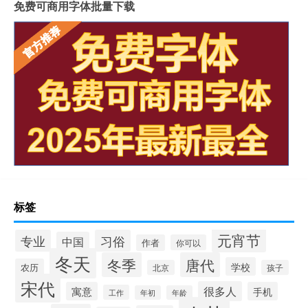
免费可商用字体批量下载
标签
元宵节
专业
习俗
中国
作者
你可以
冬天
冬季
唐代
学校
农历
北京
孩子
宋代
很多人
寓意
手机
工作
年初
年龄