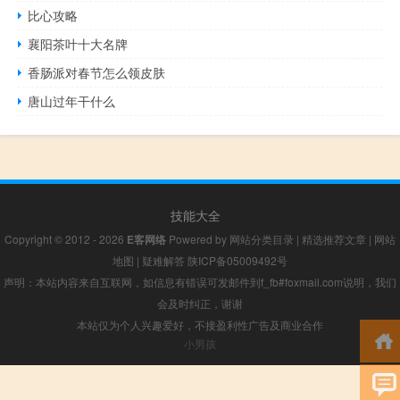
比心攻略
襄阳茶叶十大名牌
香肠派对春节怎么领皮肤
唐山过年干什么
技能大全
Copyright © 2012 - 2026
E客网络
Powered by
网站分类目录
|
精选推荐文章
|
网站
地图
|
疑难解答
陕ICP备05009492号
声明：本站内容来自互联网，如信息有错误可发邮件到f_fb#foxmail.com说明，我们
会及时纠正，谢谢
本站仅为个人兴趣爱好，不接盈利性广告及商业合作
小男孩