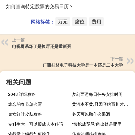
如何查询特定股票的交易日历？
网络标签：
万元
席位
费用
上一篇
电视屏幕坏了是换屏还是重新买
下一篇
广西桂林电子科技大学是一本还是二本大学
相关问题
2048 详细攻略
梦幻西游每日任务安排时间
难忘的春节怎么写
黄河本不黄,只因容纳百川才变了模样是什么意思
鬼女红叶皮肤攻略
冬天可以酿什么果酒
专科生大一可以报成人本科吗
“悽怆成琵琶”的出处是哪里
农行掌上银行如何操作
传奇法师挂机攻略