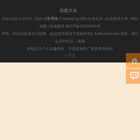
技能大全
Copyright © 2012 - 2026
E客网络
Powered by
网站分类目录
|
精选推荐文章
|
网站
地图
|
疑难解答
陕ICP备05009492号
声明：本站内容来自互联网，如信息有错误可发邮件到f_fb#foxmail.com说明，我们
会及时纠正，谢谢
本站仅为个人兴趣爱好，不接盈利性广告及商业合作
小男孩