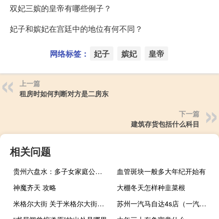
双妃三嫔的皇帝有哪些例子？
妃子和嫔妃在宫廷中的地位有何不同？
网络标签：
妃子
嫔妃
皇帝
上一篇
租房时如何判断对方是二房东
下一篇
建筑存货包括什么科目
相关问题
贵州六盘水：多子女家庭公积金贷款额上浮结清再贷首付按首次贷款算
血管斑块一般多大年纪开始有
神魔齐天 攻略
大棚冬天怎样种韭菜根
米格尔大街 关于米格尔大街的介绍
苏州一汽马自达4s店（一汽马自达4s店）