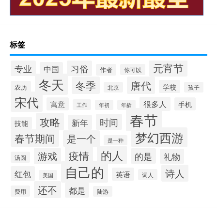
标签
元宵节
专业
习俗
中国
作者
你可以
冬天
冬季
唐代
学校
农历
北京
孩子
宋代
很多人
寓意
手机
工作
年初
年龄
春节
攻略
时间
新年
技能
梦幻西游
春节期间
是一个
是一种
的人
疫情
游戏
的是
礼物
汤圆
自己的
诗人
红包
英语
词人
美国
还不
都是
费用
陆游