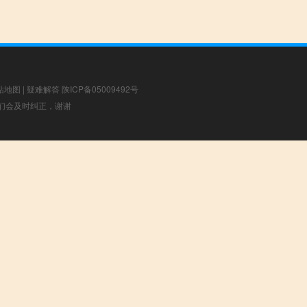
站地图
|
疑难解答
陕ICP备05009492号
，我们会及时纠正，谢谢