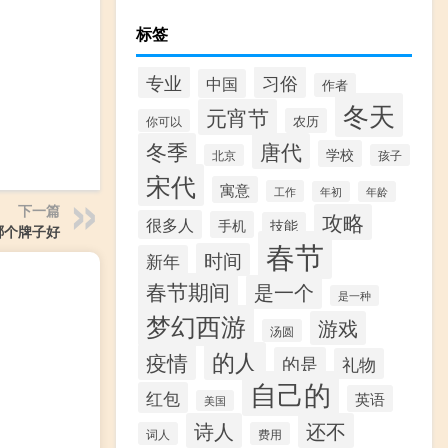
标签
专业
习俗
中国
作者
冬天
元宵节
农历
你可以
冬季
唐代
学校
北京
孩子
宋代
寓意
工作
年初
年龄
下一篇
攻略
很多人
手机
技能
哪个牌子好
春节
时间
新年
春节期间
是一个
是一种
梦幻西游
游戏
汤圆
的人
疫情
的是
礼物
自己的
红包
英语
美国
诗人
还不
词人
费用