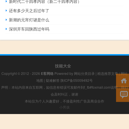
新时代二十四孝内容（新二十四孝内容）
还有多少天之后过年了
新潮的元宵灯谜是什么
深圳开车回陕西过年吗
技能大全
Copyright © 2012 - 2026
E客网络
Powered by
网站分类目录
|
精选推荐文章
|
网站
地图
|
疑难解答
陕ICP备05009492号
声明：本站内容来自互联网，如信息有错误可发邮件到f_fb#foxmail.com说明，我们
会及时纠正，谢谢
本站仅为个人兴趣爱好，不接盈利性广告及商业合作
小男孩