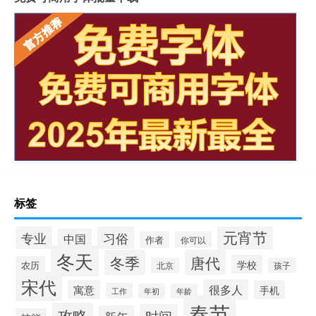
标签
元宵节
专业
习俗
中国
作者
你可以
冬天
冬季
唐代
学校
农历
北京
孩子
宋代
很多人
寓意
手机
工作
年初
年龄
春节
攻略
时间