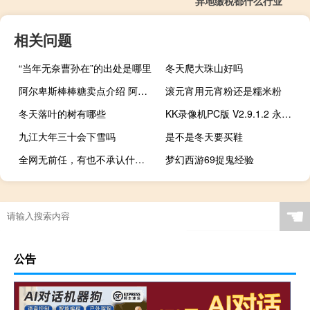
异地缴税都什么行业
相关问题
“当年无奈曹孙在”的出处是哪里
冬天爬大珠山好吗
阿尔卑斯棒棒糖卖点介绍 阿尔卑斯棒棒糖广告
滚元宵用元宵粉还是糯米粉
冬天落叶的树有哪些
KK录像机PC版 V2.9.1.2 永久VIP版（KK录像机PC版 V2.9.1.2 永久VIP版功能简介）
九江大年三十会下雪吗
是不是冬天要买鞋
全网无前任，有也不承认什么梗
梦幻西游69捉鬼经验
☚
公告