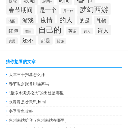
新年
技能
梦幻西游
春节期间
是一个
是一种
的人
疫情
游戏
的是
礼物
汤圆
自己的
诗人
红包
英语
词人
美国
还不
都是
费用
陆游
猜你想看的文章
大年三十扫墓怎么拜
春节返乡报备用隔离吗
“瓶添水满浇松大”的出处是哪里
水灵灵是啥意思.html
冬季青鱼攻略
惠州南站扩容（惠州南站在哪里）