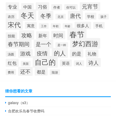
元宵节
专业
习俗
中国
作者
你可以
冬天
冬季
唐代
学校
农历
北京
孩子
宋代
很多人
寓意
手机
工作
年初
年龄
春节
攻略
时间
新年
技能
梦幻西游
春节期间
是一个
是一种
的人
疫情
游戏
的是
礼物
汤圆
自己的
诗人
红包
英语
词人
美国
还不
都是
费用
陆游
猜你想看的文章
galaxy（s3）
合肥欢乐岛春节收费吗