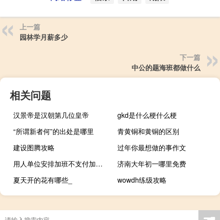
上一篇
园林学月薪多少
下一篇
中公的题海班都做什么
相关问题
汉景帝是汉朝第几位皇帝
gkd是什么梗什么梗
“所谓新者何”的出处是哪里
青黄铜和黄铜的区别
建设图腾攻略
过年你最想做的事作文
用人单位安排加班不支付加班费的法律后果（用人单位安排加班不支付加班费的 由劳动行政部门责令限期支付）
济南大年初一哪里免费
夏天开的花有哪些_
wowdh练级攻略