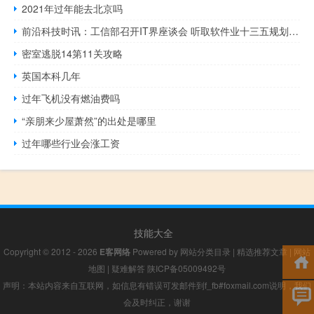
2021年过年能去北京吗
前沿科技时讯：工信部召开IT界座谈会 听取软件业十三五规划意见
密室逃脱14第11关攻略
英国本科几年
过年飞机没有燃油费吗
“亲朋来少屋萧然”的出处是哪里
过年哪些行业会涨工资
技能大全
Copyright © 2012 - 2026
E客网络
Powered by
网站分类目录
|
精选推荐文章
|
网站
地图
|
疑难解答
陕ICP备05009492号
声明：本站内容来自互联网，如信息有错误可发邮件到f_fb#foxmail.com说明，我们
会及时纠正，谢谢