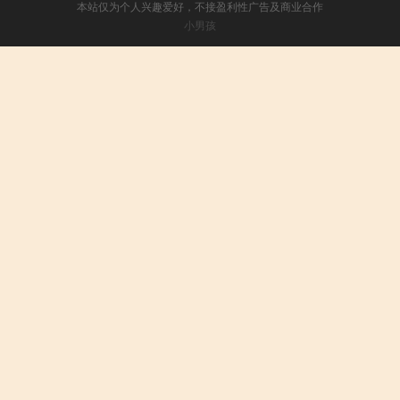
本站仅为个人兴趣爱好，不接盈利性广告及商业合作
小男孩