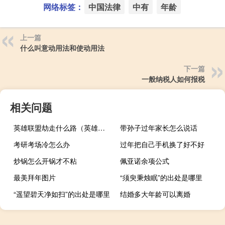
网络标签：
中国法律
中有
年龄
上一篇
什么叫意动用法和使动用法
下一篇
一般纳税人如何报税
相关问题
英雄联盟劫走什么路（英雄联盟劫壁纸）
带孙子过年家长怎么说话
考研考场冷怎么办
过年把自己手机换了好不好
炒锅怎么开锅才不粘
佩亚诺余项公式
最美拜年图片
“须臾秉烛眠”的出处是哪里
“遥望碧天净如扫”的出处是哪里
结婚多大年龄可以离婚