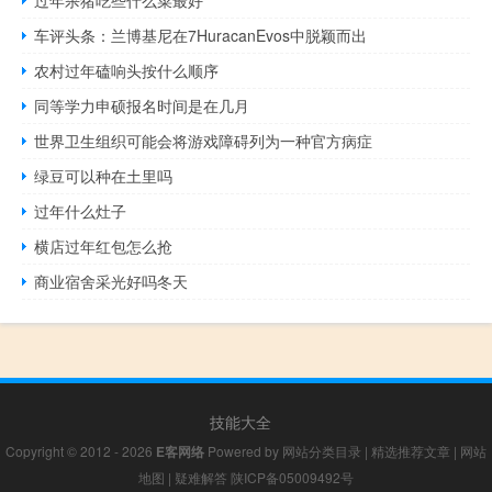
车评头条：兰博基尼在7HuracanEvos中脱颖而出
农村过年磕响头按什么顺序
同等学力申硕报名时间是在几月
世界卫生组织可能会将游戏障碍列为一种官方病症
绿豆可以种在土里吗
过年什么灶子
横店过年红包怎么抢
商业宿舍采光好吗冬天
技能大全
Copyright © 2012 - 2026
E客网络
Powered by
网站分类目录
|
精选推荐文章
|
网站
地图
|
疑难解答
陕ICP备05009492号