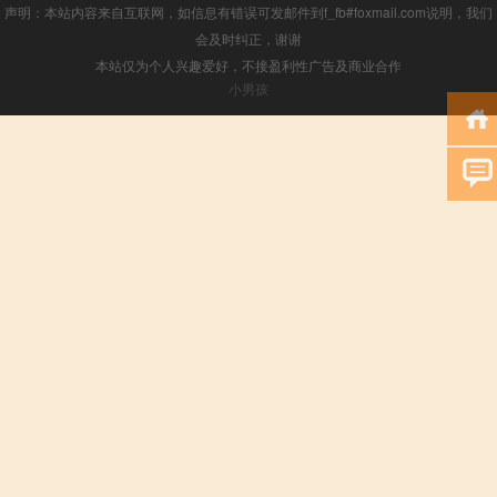
声明：本站内容来自互联网，如信息有错误可发邮件到f_fb#foxmail.com说明，我们
会及时纠正，谢谢
本站仅为个人兴趣爱好，不接盈利性广告及商业合作
小男孩