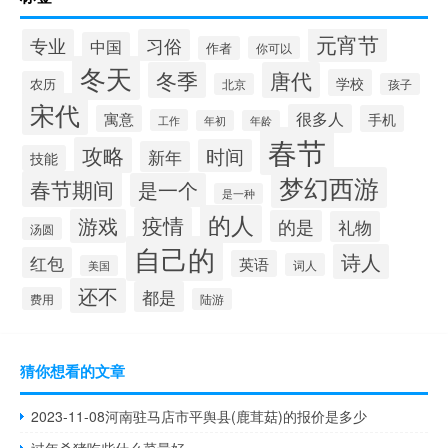
元宵节
专业
习俗
中国
作者
你可以
冬天
冬季
唐代
学校
农历
北京
孩子
宋代
很多人
寓意
手机
工作
年初
年龄
春节
攻略
时间
新年
技能
梦幻西游
春节期间
是一个
是一种
的人
疫情
游戏
的是
礼物
汤圆
自己的
诗人
红包
英语
词人
美国
还不
都是
费用
陆游
猜你想看的文章
2023-11-08河南驻马店市平舆县(鹿茸菇)的报价是多少
过年杀猪吃些什么菜最好