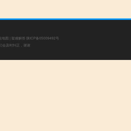
站地图
|
疑难解答
陕ICP备05009492号
，我们会及时纠正，谢谢