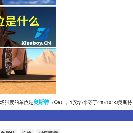
奥斯特
磁场强度的单位是
（Oe）。1安培/米等于4π×10^-3奥斯特