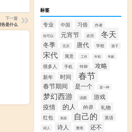
标签
下一篇
专业
习俗
中国
报告是什么
作者
冬天
元宵节
农历
你可以
冬季
唐代
学校
北京
孩子
宋代
寓意
工作
年初
年龄
攻略
很多人
手机
技能
春节
时间
新年
春节期间
是一个
是一种
梦幻西游
游戏
汤圆
的人
疫情
的是
礼物
自己的
红包
英语
美国
诗人
还不
词人
费用