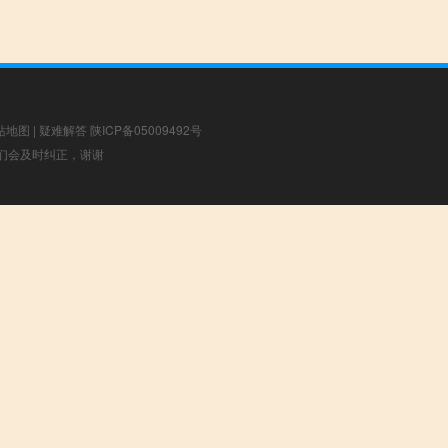
站地图
|
疑难解答
陕ICP备05009492号
，我们会及时纠正，谢谢