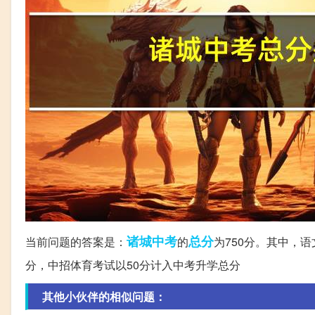
诸城
中考
总分
当前问题的答案是：
的
为750分。其中，语
分，中招体育考试以50分计入中考升学总分
其他小伙伴的相似问题：