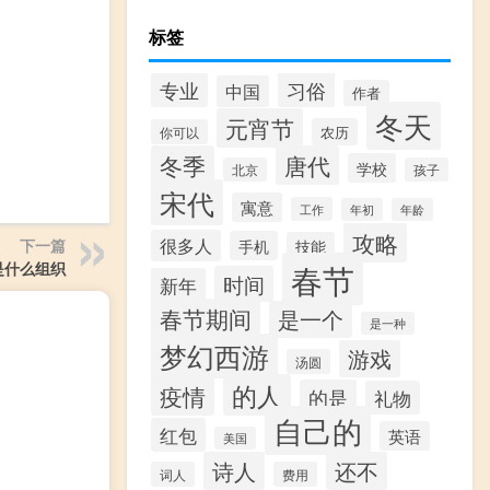
标签
专业
习俗
中国
作者
冬天
元宵节
农历
你可以
冬季
唐代
学校
北京
孩子
宋代
寓意
工作
年初
年龄
攻略
很多人
手机
下一篇
技能
春节
是什么组织
时间
新年
春节期间
是一个
是一种
梦幻西游
游戏
汤圆
的人
疫情
的是
礼物
自己的
红包
英语
美国
诗人
还不
词人
费用