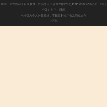
声明：本站内容来自互联网，如信息有错误可发邮件到f_fb#foxmail.com说明，我们
会及时纠正，谢谢
本站仅为个人兴趣爱好，不接盈利性广告及商业合作
小男孩