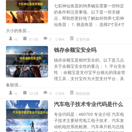
七彩神仙鱼苗的饲养确实需要一些特定
的条件和注意事项。以下是一些关键
点，帮助您更好地了解如何饲养七彩神
仙鱼苗： 1. 挑选鱼苗 ： 选择2寸至4寸
大小的鱼苗...
rc
01-05
0
464
文章列表
钱存余额宝安全吗
钱存余额宝是相对安全的。以下是几点
关于余额宝安全性的要点： 1. 平台安全
性 ：余额宝是支付宝平台推出的现金管
理工具，支付宝作为大型支付平台，具
备较强...
rc
12-28
0
265
网络技能
汽车电子技术专业代码是什么
专业代码是：460703 专业介绍 汽车电
子技术主要研究电工电子技术、汽车发
动机电控系统检测、汽车单片机与总线