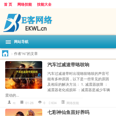
首 页
网络技能
技能大全
网站导航
>
作者“rc”的文章
汽车过减速带咯吱响
汽车过减速带时出现咯吱咯吱的声音可
能有多种原因，以下是一些常见的原因
及相应的解决方法： 1. 减震器故障 ：
减震器老化或损坏 ：减震器是减少车辆
震动的...
rc
01-26
0
634
网络技能
七彩神仙鱼苗好养吗