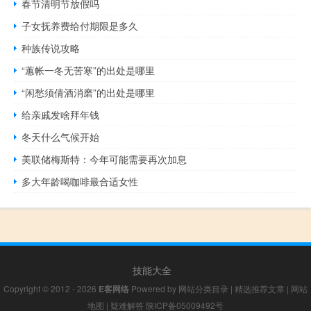
春节清明节放假吗
子女抚养费给付期限是多久
种族传说攻略
“蕙帐一冬无苦寒”的出处是哪里
“闲愁须倩酒消磨”的出处是哪里
给亲戚发啥拜年钱
冬天什么气候开始
美联储梅斯特：今年可能需要再次加息
多大年龄喝咖啡最合适女性
技能大全
Copyright © 2012 - 2026
E客网络
Powered by
网站分类目录
|
精选推荐文章
|
网站
地图
|
疑难解答
陕ICP备05009492号