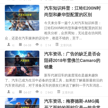
汽车知识科普：江铃E200N时
尚型和豪华型配置的区别
今天来分享一篇个人对汽车知识科普：
江铃E200N时尚型和豪华型配置的区别
相关分析，众所周知，无论是在坊间民
众，还是在汽车媒体的议论中，都是不错的，至于...
rc
04-08
0
14
文章列表
汽车资讯：广告的缺乏是否会
阻碍2018年雪佛兰Camaro的
销量
新车代谢旧车的速度现在是越来越快
了。汽车已成为生活中必备的交通工具，如果想了解最新最前沿的
汽车资讯的话，对于准备买车的朋友们来说了解到一手汽车消息...
rc
04-07
0
943
文章列表
汽车资讯：梅赛德斯-AMG揭
开了面纱的面纱它是一款非常