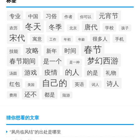
标签
元宵节
专业
习俗
中国
作者
你可以
冬天
冬季
唐代
学校
农历
北京
孩子
宋代
很多人
寓意
手机
工作
年初
年龄
春节
攻略
时间
新年
技能
梦幻西游
春节期间
是一个
是一种
的人
疫情
游戏
的是
礼物
汤圆
自己的
诗人
红包
英语
词人
美国
还不
都是
费用
陆游
猜你想看的文章
“夙尚临风结”的出处是哪里