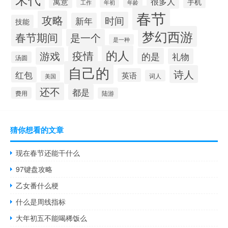
很多人
寓意
手机
工作
年初
年龄
春节
攻略
时间
新年
技能
梦幻西游
春节期间
是一个
是一种
的人
疫情
游戏
的是
礼物
汤圆
自己的
诗人
红包
英语
词人
美国
还不
都是
费用
陆游
猜你想看的文章
现在春节还能干什么
97键盘攻略
乙女番什么梗
什么是周线指标
大年初五不能喝稀饭么