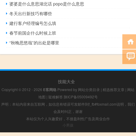
婆婆是什么意思湖北话 popo是什么意思
冬天出行新技巧有哪些
建行客户经理编号怎么填
春节前国企什么时候上班
“秋晚思悠哉”的出处是哪里
技能大全
Copyright © 2012 - 2026
E客网络
Powered by
网站分类目录
|
精选推荐文章
|
网站
地图
|
疑难解答
陕ICP备05009492号
声明：本站内容来自互联网，如信息有错误可发邮件到f_fb#foxmail.com说明，我们
会及时纠正，谢谢
本站仅为个人兴趣爱好，不接盈利性广告及商业合作
小男孩