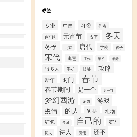
标签
专业
习俗
中国
作者
冬天
元宵节
农历
你可以
冬季
唐代
学校
北京
孩子
宋代
寓意
工作
年初
年龄
攻略
很多人
手机
技能
春节
时间
新年
春节期间
是一个
是一种
梦幻西游
游戏
汤圆
的人
疫情
的是
礼物
自己的
红包
英语
美国
诗人
还不
词人
费用