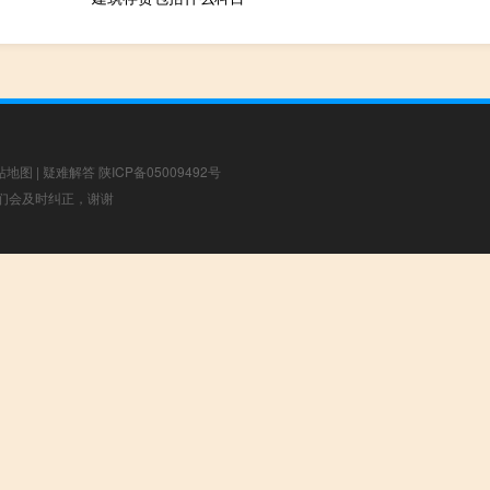
站地图
|
疑难解答
陕ICP备05009492号
，我们会及时纠正，谢谢