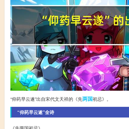
两国
“仰药早云遂”出自宋代文天祥的《先
初忌》。
“仰药早云遂”全诗
《先两国初忌》