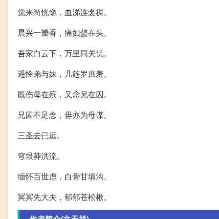
觉来尚恍惚，血涕连衾禂。
晨兴一瓣香，痛如螫在头。
吾家白云下，万里同关忧。
遥怜弟与妹，几筵罗庶羞。
既伤母在殡，又念兄在囚。
兄囚不足念，毋亦为母谋。
三圣去已远。
穹垠莽洪流。
缅怀百世虑，白骨甘填沟。
冥冥先大夫，郁郁苍松楸。
作者简介(文天祥)