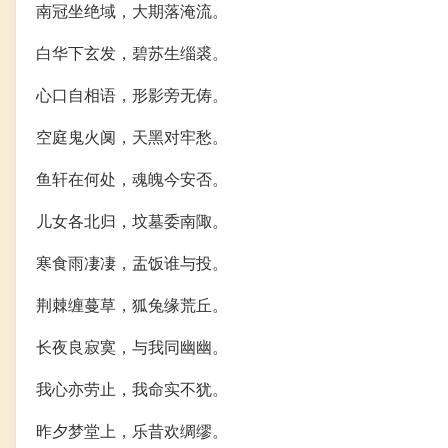
南冠坐绝域，大期落淹流。
白华下玄发，碧苏生缁裘。
心口自相语，形影旁无俦。
空庭鬼火阒，天黑对牢愁。
鱼轩在何处，魂魄今安否。
儿女各北归，坟墓委南陬。
寒食雨凄凄，盂饭谁与投。
荆棘缠蔓草，狐兔缘荒丘。
长夜良寂寞，与我同幽幽。
我心亦劳止，我命实不犹。
昨夕梦堂上，乐昔欢绸缪。