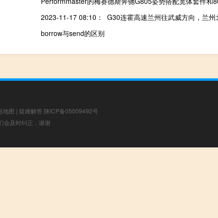
Performmaster的梅赛德斯奔驰G805姿势搭配宽体套件和8
borrow与send的区别
站地图
|
疑难解答
陕ICP备05009492号
，我们会及时纠正，谢谢