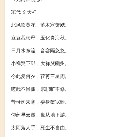
宋代 文天祥
北风吹黄花，落木寒萧飕。
哀哀我慈母，玉化炎海秋。
日月水东流，音容隔悠悠。
小祥哭下邳，大祥哭幽州。
今此复何夕，荏苒三星周。
嗟哉不肖孤，宗职旷不修。
昔母肉未寒，委身堕寇雠。
仰药早云遂，庶从地下游。
太阿落人手，死生不自由。