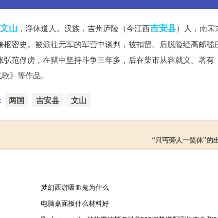
文山
吉安县
，浮休道人。汉族，吉州庐陵（今江西
）人，南宋
相兼枢密史。被派往元军的军营中谈判，被扣留。后脱险经高邮嵇
被张弘范俘虏，在狱中坚持斗争三年多，后在柴市从容就义。著有
气歌》等作品。
：
两国
吉安县
文山
“只丐旁人一笑休”的
梦幻西游吸血鬼为什么
电脑桌面板什么材料好