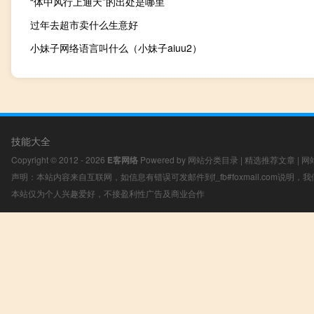
“体中风行上通天”的出处是哪里
过年去超市卖什么生意好
小妹子网络语言叫什么（小妹子aiuu2）
技能大全
Copyright © 2012 - 2026
E客网络
Powered by
网站分类目录
|
精选推荐文章
|
网
声明：本站内容来自互联网，如信息有错误可发邮件到f_fb#foxmail.com说明
本站仅为个人兴趣爱好，不接盈利性广告及商业合作