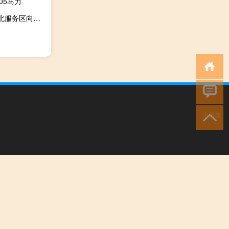
05马力
2023-11-17 08:10： G30连霍高速兰州往武威方向，兰州北服务区向西约4公里K1700处一车辆故障占道，道路半幅单车道通行，请途经车辆减速慢行，注意行车安全。 ​​​
小男孩