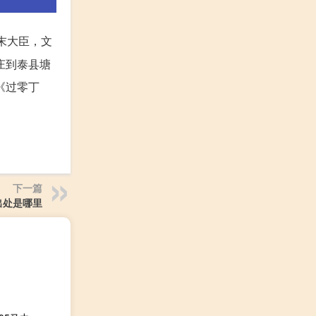
末大臣，文
庄到泰县塘
《过零丁
下一篇
出处是哪里