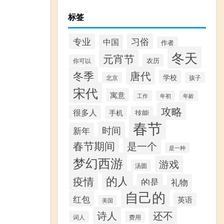
标签
专业
习俗
中国
作者
冬天
元宵节
农历
你可以
冬季
唐代
学校
北京
孩子
宋代
寓意
工作
年初
年龄
攻略
很多人
手机
技能
春节
时间
新年
春节期间
是一个
是一种
梦幻西游
游戏
汤圆
的人
疫情
的是
礼物
自己的
红包
英语
美国
诗人
还不
词人
费用