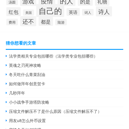
的人
疫情
游戏
的是
礼物
汤圆
自己的
诗人
红包
英语
词人
美国
还不
都是
费用
陆游
猜你想看的文章
法学类相关专业包括哪些（法学类专业包括哪些）
英魂之刃死神攻略
冬天吃什么青菜刮油
如何做拜年创意贺卡
几秒拜年
小小战争手游塔防攻略
压缩文件解压不了是什么原因（压缩文件解压不了）
用友u8怎么外币设置