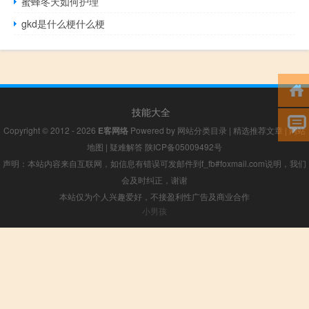
蜜蜂冬天如何护理
gkd是什么梗什么梗
技能大全
Copyright © 2012 - 2026
E客网络
Powered by
网站分类目录
|
精选推荐文章
|
网站
地图
|
疑难解答
陕ICP备05009492号
声明：本站内容来自互联网，如信息有错误可发邮件到f_fb#foxmail.com说明，我们
会及时纠正，谢谢
本站仅为个人兴趣爱好，不接盈利性广告及商业合作
小男孩