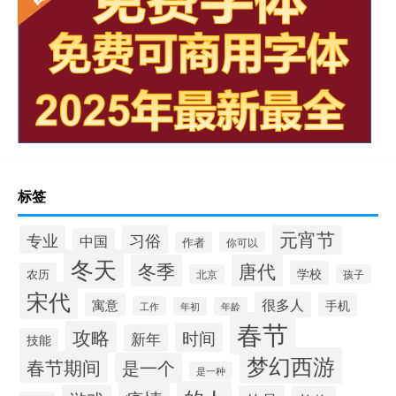
标签
元宵节
专业
习俗
中国
作者
你可以
冬天
冬季
唐代
学校
农历
北京
孩子
宋代
很多人
寓意
手机
工作
年初
年龄
春节
攻略
时间
新年
技能
梦幻西游
春节期间
是一个
是一种