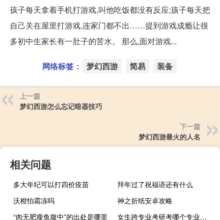
孩子每天拿着手机打游戏,叫他吃饭都没有反应;孩子每天把
自己关在屋里打游戏,连家门都不出……提到游戏成瘾让很
多初中生家长有一肚子的苦水。 那么,面对游戏...
网络标签：
梦幻西游
简易
装备
上一篇
梦幻西游怎么忘记暗器技巧
下一篇
梦幻西游最火的人名
相关问题
多大年纪可以打四价疫苗
拜年过了祝福语还有什么
沃柑怕霜冻吗
神之折纸安卓攻略
“肉无肥瘦鱼腹中”的出处是哪里
女生跨专业考研考哪个专业比较好