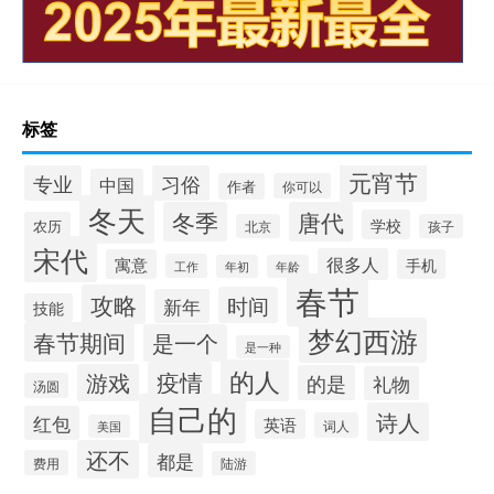
标签
元宵节
专业
习俗
中国
作者
你可以
冬天
冬季
唐代
学校
农历
北京
孩子
宋代
很多人
寓意
手机
工作
年初
年龄
春节
攻略
时间
新年
技能
梦幻西游
春节期间
是一个
是一种
的人
疫情
游戏
的是
礼物
汤圆
自己的
诗人
红包
英语
词人
美国
还不
都是
费用
陆游