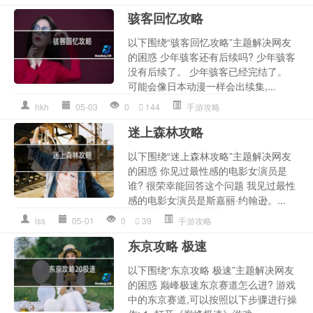
骇客回忆攻略
以下围绕“骇客回忆攻略”主题解决网友
的困惑 少年骇客还有后续吗? 少年骇客
没有后续了。 少年骇客已经完结了。
可能会像日本动漫一样会出续集,...
hkh
05-03
0
144
手游攻略
迷上森林攻略
以下围绕“迷上森林攻略”主题解决网友
的困惑 你见过最性感的电影女演员是
谁? 很荣幸能回答这个问题 我见过最性
感的电影女演员是斯嘉丽·约翰逊。...
lss
05-01
0
39
手游攻略
东京攻略 极速
以下围绕“东京攻略 极速”主题解决网友
的困惑 巅峰极速东京赛道怎么进? 游戏
中的东京赛道,可以按照以下步骤进行操