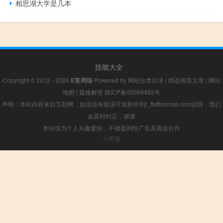
相思湖大学是几本
技能大全
Copyright © 2012 - 2026
E客网络
Powered by
网站分类目录
|
精选推荐文章
|
网站
地图
|
疑难解答
陕ICP备05009492号
声明：本站内容来自互联网，如信息有错误可发邮件到f_fb#foxmail.com说明，我们
会及时纠正，谢谢
本站仅为个人兴趣爱好，不接盈利性广告及商业合作
小男孩