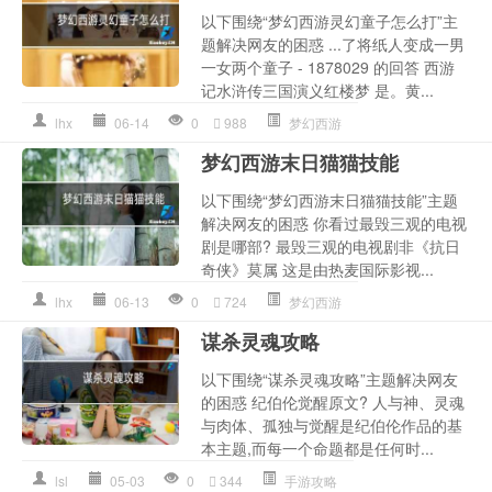
以下围绕“梦幻西游灵幻童子怎么打”主
题解决网友的困惑 ...了将纸人变成一男
一女两个童子 - 1878029 的回答 西游
记水浒传三国演义红楼梦 是。黄...
lhx
06-14
0
988
梦幻西游
梦幻西游末日猫猫技能
以下围绕“梦幻西游末日猫猫技能”主题
解决网友的困惑 你看过最毁三观的电视
剧是哪部? 最毁三观的电视剧非《抗日
奇侠》莫属 这是由热麦国际影视...
lhx
06-13
0
724
梦幻西游
谋杀灵魂攻略
以下围绕“谋杀灵魂攻略”主题解决网友
的困惑 纪伯伦觉醒原文? 人与神、灵魂
与肉体、孤独与觉醒是纪伯伦作品的基
本主题,而每一个命题都是任何时...
lsl
05-03
0
344
手游攻略