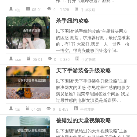
作: 1. 打开《巅峰极速》游戏...
djg
05-01
0
329
手游攻略
杀手纽约攻略
以下围绕“杀手纽约攻略”主题解决网友
的困惑 剧荒，求推荐好剧，最好是破案
的，有吗? 大家好,我是一人一世界一拾
一悟空。很高兴能够回答这个问...
ssn
05-01
0
380
手游攻略
天下手游装备升级攻略
以下围绕“天下手游装备升级攻略”主题
解决网友的困惑 你见过最性感的电影女
演员是谁? 很荣幸能回答这个问题 我见
过最性感的电影女演员是斯嘉丽·...
txs
04-28
0
453
手游攻略
被错过的天堂视频攻略
以下围绕“被错过的天堂视频攻略”主题
解决网友的困惑 被错过的天堂九个点画