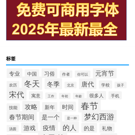
标签
元宵节
专业
习俗
中国
作者
你可以
冬天
冬季
唐代
学校
农历
北京
孩子
宋代
很多人
寓意
手机
工作
年初
年龄
春节
攻略
时间
新年
技能
梦幻西游
春节期间
是一个
是一种
的人
疫情
游戏
的是
礼物
汤圆