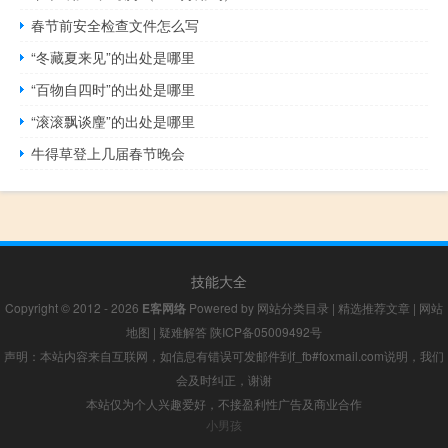
春节前安全检查文件怎么写
“冬藏夏来见”的出处是哪里
“百物自四时”的出处是哪里
“滚滚飘谈麈”的出处是哪里
牛得草登上几届春节晚会
技能大全
Copyright © 2012 - 2026
E客网络
Powered by
网站分类目录
|
精选推荐文章
|
网站
地图
|
疑难解答
陕ICP备05009492号
声明：本站内容来自互联网，如信息有错误可发邮件到f_fb#foxmail.com说明，我们
会及时纠正，谢谢
本站仅为个人兴趣爱好，不接盈利性广告及商业合作
小男孩