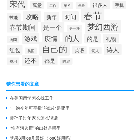
宋代
很多人
寓意
手机
工作
年初
年龄
春节
攻略
时间
新年
技能
梦幻西游
春节期间
是一个
是一种
的人
疫情
游戏
的是
礼物
汤圆
自己的
诗人
红包
英语
词人
美国
还不
都是
费用
陆游
猜你想看的文章
在美国留学怎么找工作
“一饱今年可平揖”的出处是哪里
带孙子过年家长怎么说话
“惟有河边雁”的出处是哪里
苹果6用ios几最好（ios6好用吗）