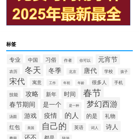
标签
元宵节
专业
习俗
中国
作者
你可以
冬天
冬季
唐代
学校
农历
北京
孩子
宋代
很多人
寓意
手机
工作
年初
年龄
春节
攻略
时间
新年
技能
梦幻西游
春节期间
是一个
是一种
的人
疫情
游戏
的是
礼物
汤圆
自己的
诗人
红包
英语
词人
美国
还不
都是
费用
陆游