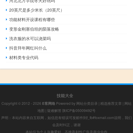
河北北方学院冬天好玩吗
20英尺是多少米长（20英尺）
功能材料开设课程有哪些
变形金刚塞伯坦的陨落攻略
洗衣服的水可以浇菜吗
抖音拜年网红叫什么
材料类专业代码
技能大全
Copyright © 2012 - 2026
E客网络
Powered by
网站分类目录
|
精选推荐文章
|
网站
地图
|
疑难解答
陕ICP备05009492号
声明：本站内容来自互联网，如信息有错误可发邮件到f_fb#foxmail.com说明，我们
会及时纠正，谢谢
本站仅为个人兴趣爱好，不接盈利性广告及商业合作