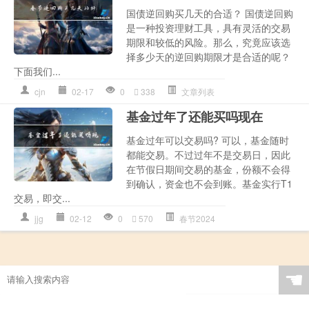
国债逆回购买几天的合适？ 国债逆回购
是一种投资理财工具，具有灵活的交易
期限和较低的风险。那么，究竟应该选
择多少天的逆回购期限才是合适的呢？
下面我们...
cjn
02-17
0
338
文章列表
基金过年了还能买吗现在
基金过年可以交易吗? 可以，基金随时
都能交易。不过过年不是交易日，因此
在节假日期间交易的基金，份额不会得
到确认，资金也不会到账。基金实行T1
交易，即交...
jjg
02-12
0
570
春节2024
☚