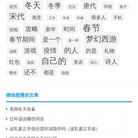
冬天
冬季
唐代
学校
农历
北京
孩子
宋代
很多人
寓意
手机
工作
年初
年龄
春节
攻略
时间
新年
技能
梦幻西游
春节期间
是一个
是一种
的人
疫情
游戏
的是
礼物
汤圆
自己的
诗人
红包
英语
词人
美国
还不
都是
费用
陆游
猜你想看的文章
美国冬天装备
过年该说哪些词语
泌乳素正常值还需吃溴隐亭吗（泌乳素正常值）